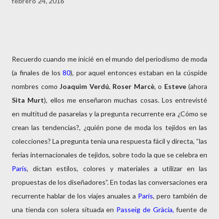
febrero 24, 2016
Recuerdo cuando me inicié en el mundo del periodismo de moda
(a finales de los
80
), por aquel entonces estaban en la cúspide
nombres como
Joaquim Verdú
,
Roser Marcè
, o
Esteve
(ahora
Sita
Murt
), ellos me enseñaron muchas cosas. Los entrevisté
en multitud de pasarelas y la pregunta recurrente era ¿Cómo se
crean las tendencias?, ¿quién pone de moda los tejidos en las
colecciones? La pregunta tenia una respuesta fácil y directa, “las
ferias internacionales de tejidos, sobre todo la que se celebra en
París
, dictan estilos, colores y materiales a utilizar en las
propuestas de los diseñadores”. En todas las conversaciones era
recurrente hablar de los viajes anuales a
París
, pero también de
una tienda con solera situada en
Passeig de Gràcia,
fuente de