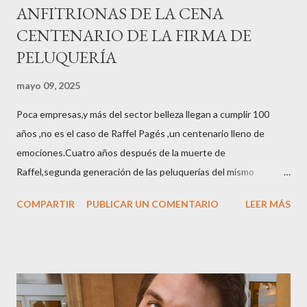
ANFITRIONAS DE LA CENA
CENTENARIO DE LA FIRMA DE
PELUQUERÍA
mayo 09, 2025
Poca empresas,y más del sector belleza llegan a cumplir 100
años ,no es el caso de Raffel Pagés ,un centenario lleno de
emociones.Cuatro años después de la muerte de
Raffel,segunda generación de las peluquerías del mismo
nombre,la tercera generación familiar ha querido reunir a todo el
COMPARTIR
PUBLICAR UN COMENTARIO
LEER MÁS
sector en una cena de reconocimiento.Sus hijas Carolina (CEO
de la empresa y promotora de los 34 centros de uñas),y Quionia (
gestión empresa ) invitaron a más de 800 personas para
recordar que su abuelo hace 100 años montó la primera
peluquería del grupo.Justo hace unos días Carol Pagés nos
contaba detalles del homenaje en Actualida Rosa en RCE