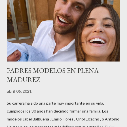
radio,en el programa que presento todos los jueves de 17 a 18
horas . Carolina y Quionia Pagés Carolina Pagés La cita ,en el
Museu Marítim de BCN ,en las Drassanes reunió a figuras
destacadas del sector,así como clientes, autoridades y medios
de comunicación, en una velada inolvidable bajo el lema “Cien
años peinando almas, creando belleza,i...
PADRES MODELOS EN PLENA
MADUREZ
abril 06, 2021
Su carrera ha sido una parte muy importante en su vida,
cumplidos los 30 años han decidido formar una familia. Los
modelos Jábel Balbuena , Emilio Flores , Oriol Elcacho , o Antonio
Navas viven los momentos más felices con sus retoños. El último