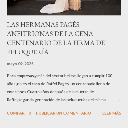
LAS HERMANAS PAGÉS
ANFITRIONAS DE LA CENA
CENTENARIO DE LA FIRMA DE
PELUQUERÍA
mayo 09, 2025
Poca empresas,y más del sector belleza llegan a cumplir 100
años ,no es el caso de Raffel Pagés ,un centenario lleno de
emociones.Cuatro años después de la muerte de
Raffel,segunda generación de las peluquerías del mismo
nombre,la tercera generación familiar ha querido reunir a todo el
COMPARTIR
PUBLICAR UN COMENTARIO
LEER MÁS
sector en una cena de reconocimiento.Sus hijas Carolina (CEO
de la empresa y promotora de los 34 centros de uñas),y Quionia (