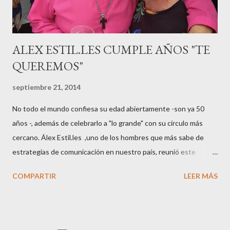
pasarelas ...
ALEX ESTIL.LES CUMPLE AÑOS "TE
QUEREMOS"
septiembre 21, 2014
No todo el mundo confiesa su edad abiertamente -son ya 50
años -, además de celebrarlo a "lo grande" con su círculo más
cercano. Álex Estil.les ,uno de los hombres que más sabe de
estrategias de comunicación en nuestro país, reunió este
sábado en su casa del Eixample barcelonés a muchos de sus
COMPARTIR
LEER MÁS
colaboradores y amigos que a lo largo de su vida profesional han
tenido la fortuna de trabajar con él. El "factotum" de XXL
Comunicación no es una persona cualquiera, sabe lo qué quiere
y como quiere las cosas cuando se embarca en negocios de