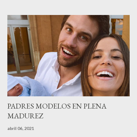
gestión empresa ) invitaron a más de 800 personas para
recordar que su abuelo hace 100 años montó la primera
peluquería del grupo.Justo hace unos días Carol Pagés nos
contaba detalles del homenaje en Actualida Rosa en RCE
radio,en el programa que presento todos los jueves de 17 a 18
horas . Carolina y Quionia Pagés Carolina Pagés La cita ,en el
Museu Marítim de BCN ,en las Drassanes reunió a figuras
destacadas del sector,así como clientes, autoridades y medios
de comunicación, en una velada inolvidable bajo el lema “Cien
años peinando almas, creando belleza,i...
PADRES MODELOS EN PLENA
MADUREZ
abril 06, 2021