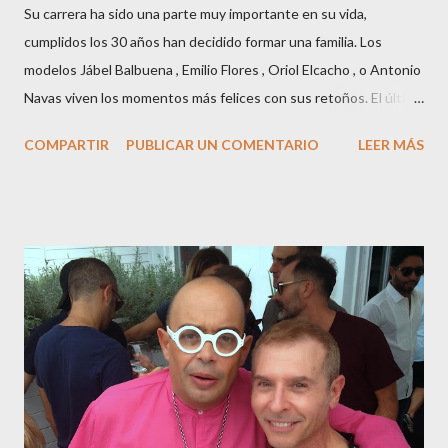
Su carrera ha sido una parte muy importante en su vida,
cumplidos los 30 años han decidido formar una familia. Los
modelos Jábel Balbuena , Emilio Flores , Oriol Elcacho , o Antonio
Navas viven los momentos más felices con sus retoños. El último
en ser padre ha sido el tinerfeño Jábel Balbuena , su primogénito
COMPARTIR
PUBLICAR UN COMENTARIO
LEER MÁS
M ateo nació en Barcelona hace poco más de una semana. El top
canario, a sus 30 años , tiene una relación estable de más de 2
años con la influencer “ HolaCuore ”,se trata de la catalana Marta
Escalante la joven de Vilafranca “robó el corazón” de Jábel
haciéndole padre de un precioso niño. Marta ha sido toda una
campeona, durante los primeros 3 meses de embarazo tuvo que
guardar reposo debido a un síndrome llamado
“hiperemesisgravídica”.Pasados los meses fatídicos de
gestación Marta tiró adelante con el embarazo, ahora es una
mamá feliz. Otro de los modelos que ha sido padre este año ha
sido el madrileño, Emilio Flores , el top que desfiló en las mejores