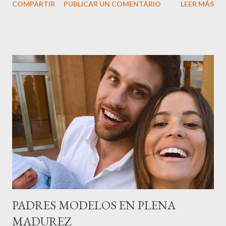
COMPARTIR
PUBLICAR UN COMENTARIO
LEER MÁS
sector en una cena de reconocimiento.Sus hijas Carolina (CEO
de la empresa y promotora de los 34 centros de uñas),y Quionia (
gestión empresa ) invitaron a más de 800 personas para
recordar que su abuelo hace 100 años montó la primera
peluquería del grupo.Justo hace unos días Carol Pagés nos
contaba detalles del homenaje en Actualida Rosa en RCE
radio,en el programa que presento todos los jueves de 17 a 18
horas . Carolina y Quionia Pagés Carolina Pagés La cita ,en el
Museu Marítim de BCN ,en las Drassanes reunió a figuras
destacadas del sector,así como clientes, autoridades y medios
de comunicación, en una velada inolvidable bajo el lema “Cien
años peinando almas, creando belleza,i...
PADRES MODELOS EN PLENA
MADUREZ