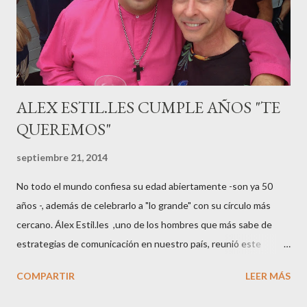
mamá feliz. Otro de los modelos que ha sido padre este año ha
sido el madrileño, Emilio Flores , el top que desfiló en las mejores
pasarelas ...
ALEX ESTIL.LES CUMPLE AÑOS "TE
QUEREMOS"
septiembre 21, 2014
No todo el mundo confiesa su edad abiertamente -son ya 50
años -, además de celebrarlo a "lo grande" con su círculo más
cercano. Álex Estil.les ,uno de los hombres que más sabe de
estrategias de comunicación en nuestro país, reunió este
sábado en su casa del Eixample barcelonés a muchos de sus
COMPARTIR
LEER MÁS
colaboradores y amigos que a lo largo de su vida profesional han
tenido la fortuna de trabajar con él. El "factotum" de XXL