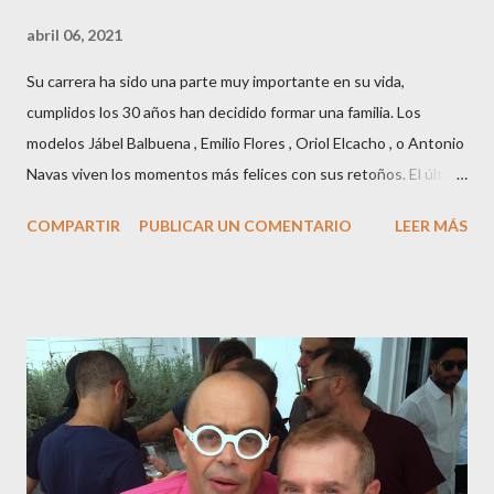
abril 06, 2021
Su carrera ha sido una parte muy importante en su vida,
cumplidos los 30 años han decidido formar una familia. Los
modelos Jábel Balbuena , Emilio Flores , Oriol Elcacho , o Antonio
Navas viven los momentos más felices con sus retoños. El último
en ser padre ha sido el tinerfeño Jábel Balbuena , su primogénito
COMPARTIR
PUBLICAR UN COMENTARIO
LEER MÁS
M ateo nació en Barcelona hace poco más de una semana. El top
canario, a sus 30 años , tiene una relación estable de más de 2
años con la influencer “ HolaCuore ”,se trata de la catalana Marta
Escalante la joven de Vilafranca “robó el corazón” de Jábel
haciéndole padre de un precioso niño. Marta ha sido toda una
campeona, durante los primeros 3 meses de embarazo tuvo que
guardar reposo debido a un síndrome llamado
“hiperemesisgravídica”.Pasados los meses fatídicos de
gestación Marta tiró adelante con el embarazo, ahora es una