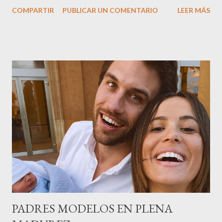
nombre,la tercera generación familiar ha querido reunir a todo el
COMPARTIR
PUBLICAR UN COMENTARIO
LEER MÁS
sector en una cena de reconocimiento.Sus hijas Carolina (CEO
de la empresa y promotora de los 34 centros de uñas),y Quionia (
gestión empresa ) invitaron a más de 800 personas para
recordar que su abuelo hace 100 años montó la primera
peluquería del grupo.Justo hace unos días Carol Pagés nos
contaba detalles del homenaje en Actualida Rosa en RCE
radio,en el programa que presento todos los jueves de 17 a 18
horas . Carolina y Quionia Pagés Carolina Pagés La cita ,en el
Museu Marítim de BCN ,en las Drassanes reunió a figuras
destacadas del sector,así como clientes, autoridades y medios
de comunicación, en una velada inolvidable bajo el lema “Cien
años peinando almas, creando belleza,i...
PADRES MODELOS EN PLENA