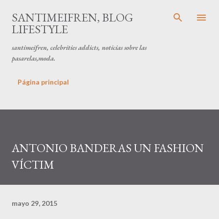
Ir al contenido principal
SANTIMEIFREN, BLOG
LIFESTYLE
santimeifren, celebrities addicts, noticias sobre las
pasarelas,moda.
Página principal
ANTONIO BANDERAS UN FASHION
VÍCTIM
mayo 29, 2015