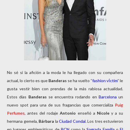
No sé si la afición a la moda le ha llegado con su compañera
actual, lo cierto es que
Banderas
se ha vuelto “
fashion vÍctim
” le
gusta vestir bien con prendas de la más rabiosa actualidad.
Estos días
Banderas
se encuentra rodando en
Barcelona
un
nuevo spot para una de sus fragancias que comercializa
Puig
Perfumes
, antes del rodaje
Antonio
enseñó a
Nicole
y a su
hermana gemela,
Bárbara
la
Ciudad Condal
. Los tres estuvieron
en lugares emblemáticos de
BCN
como la
Sagrada
Familia
o
El