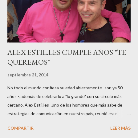
gestación Marta tiró adelante con el embarazo, ahora es una
mamá feliz. Otro de los modelos que ha sido padre este año ha
sido el madrileño, Emilio Flores , el top que desfiló en las mejores
pasarelas ...
ALEX ESTIL.LES CUMPLE AÑOS "TE
QUEREMOS"
septiembre 21, 2014
No todo el mundo confiesa su edad abiertamente -son ya 50
años -, además de celebrarlo a "lo grande" con su círculo más
cercano. Álex Estil.les ,uno de los hombres que más sabe de
estrategias de comunicación en nuestro país, reunió este
sábado en su casa del Eixample barcelonés a muchos de sus
COMPARTIR
LEER MÁS
colaboradores y amigos que a lo largo de su vida profesional han