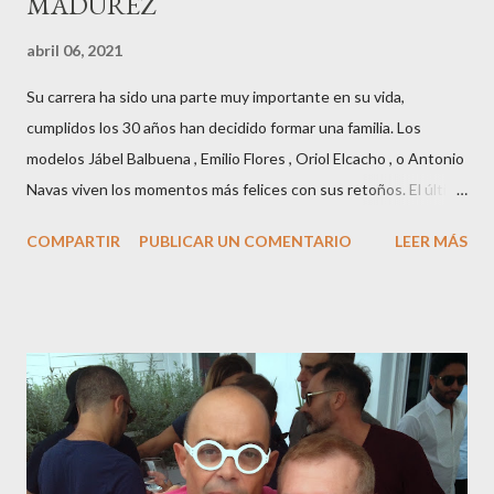
MADUREZ
abril 06, 2021
Su carrera ha sido una parte muy importante en su vida,
cumplidos los 30 años han decidido formar una familia. Los
modelos Jábel Balbuena , Emilio Flores , Oriol Elcacho , o Antonio
Navas viven los momentos más felices con sus retoños. El último
en ser padre ha sido el tinerfeño Jábel Balbuena , su primogénito
COMPARTIR
PUBLICAR UN COMENTARIO
LEER MÁS
M ateo nació en Barcelona hace poco más de una semana. El top
canario, a sus 30 años , tiene una relación estable de más de 2
años con la influencer “ HolaCuore ”,se trata de la catalana Marta
Escalante la joven de Vilafranca “robó el corazón” de Jábel
haciéndole padre de un precioso niño. Marta ha sido toda una
campeona, durante los primeros 3 meses de embarazo tuvo que
guardar reposo debido a un síndrome llamado
“hiperemesisgravídica”.Pasados los meses fatídicos de