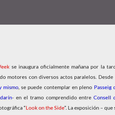
Week
se inaugura oficialmente mañana por la tar
do motores con diversos actos paralelos. Desde 
y mismo
, se puede contemplar en pleno
Passeig 
darín
- en el tramo comprendido entre
Consell 
otográfica “
Look on the Side
”. La exposición – que 