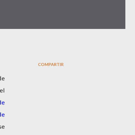
COMPARTIR
de
el
de
de
se