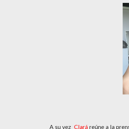
A su vez
Clará
reúne a la pre