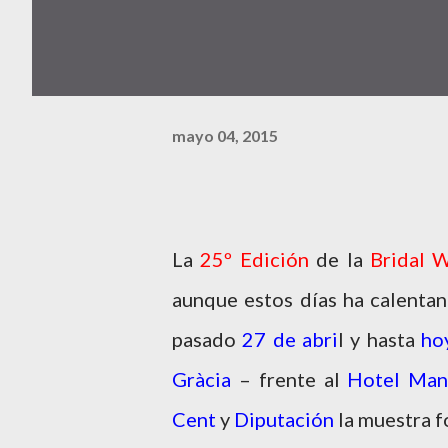
mayo 04, 2015
La
25º Edición
de la
Bridal 
aunque estos días ha calentan
pasado
27 de abri
l y hasta
ho
Gràcia
– frente al
Hotel Man
Cent
y
Diputación
la muestra f