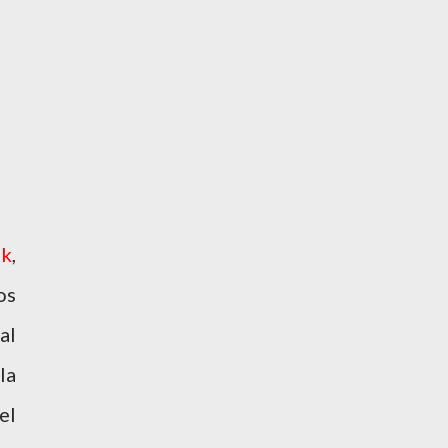
ek
,
os
al
la
el