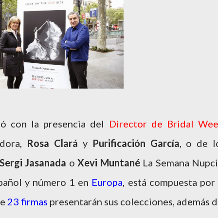
tó con la presencia del
Director de Bridal We
adora,
Rosa Clará
y
Purificación García
, o de l
Sergi
Jasanada
o
Xevi Muntané
La Semana Nupci
spañol y número 1 en
Europa
, está compuesta por 
ue
23 firmas
presentarán sus colecciones, además d