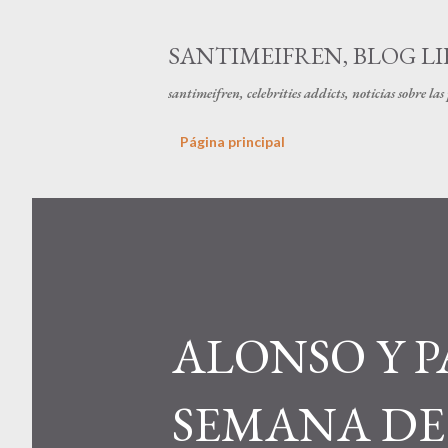
SANTIMEIFREN, BLOG LI
santimeifren, celebrities addicts, noticias sobre la
Página principal
ALONSO Y P
SEMANA DE 