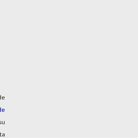
de
de
su
ta