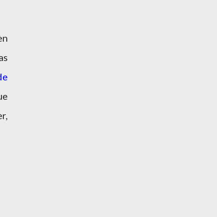
en
as
de
ue
r,