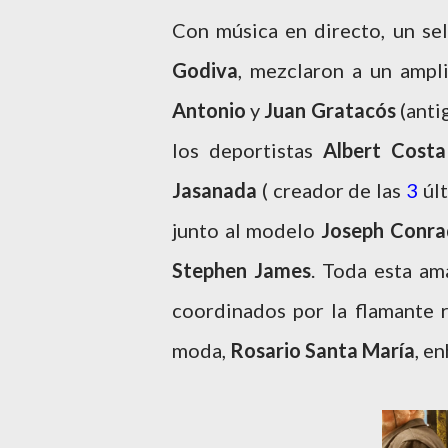
Con música en directo, un se
Godiva
, mezclaron a un ampl
Antonio
y
Juan Gratacós
(antig
los deportistas
Albert Costa
Jasanada
( creador de las
3
últ
junto al modelo
Joseph Conra
Stephen James
. Toda esta a
coordinados por la flamante r
moda,
Rosario Santa María
, e