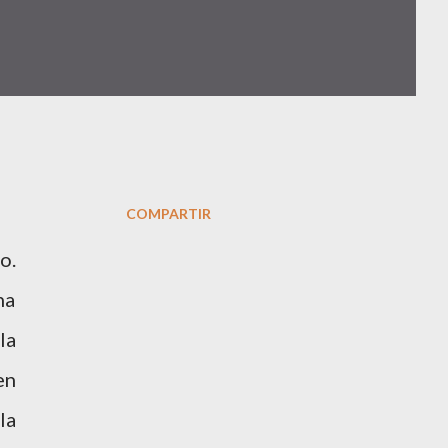
COMPARTIR
o.
na
la
en
la