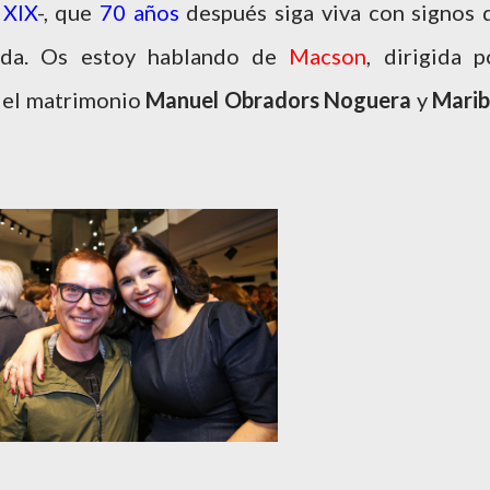
o
XIX
-, que
70 años
después siga viva con signos 
ada. Os estoy hablando de
Macson
, dirigida p
 el matrimonio
Manuel Obradors Noguera
y
Marib