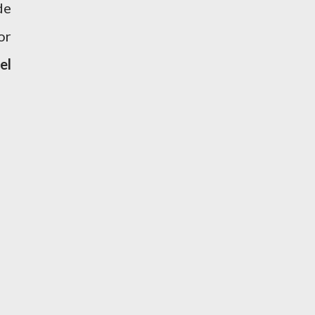
de
or
el