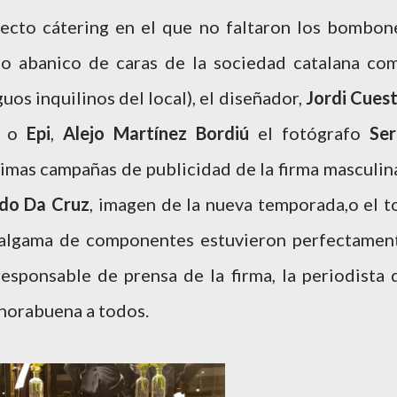
lecto cátering en el que no faltaron los bombon
io abanico de caras de la sociedad catalana co
uos inquilinos del local), el diseñador,
Jordi Cues
o
Epi
,
Alejo Martínez Bordiú
el fotógrafo
Ser
imas campañas de publicidad de la firma masculina
do Da Cruz
, imagen de la nueva temporada,o el t
malgama de componentes estuvieron perfectamen
esponsable de prensa de la firma, la periodista 
nhorabuena a todos.