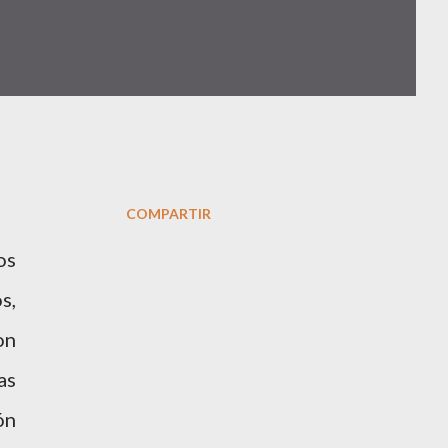
COMPARTIR
os
s,
on
as
ón