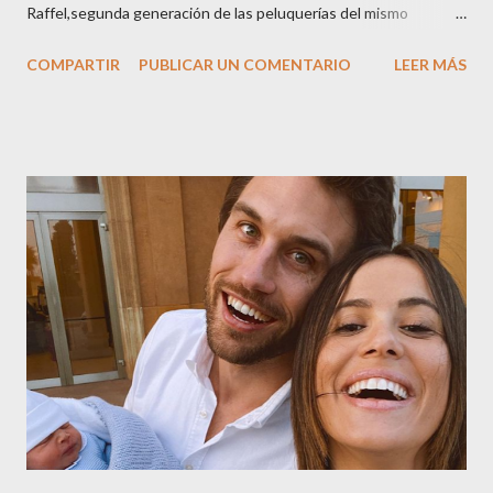
Raffel,segunda generación de las peluquerías del mismo
nombre,la tercera generación familiar ha querido reunir a todo el
COMPARTIR
PUBLICAR UN COMENTARIO
LEER MÁS
sector en una cena de reconocimiento.Sus hijas Carolina (CEO
de la empresa y promotora de los 34 centros de uñas),y Quionia (
gestión empresa ) invitaron a más de 800 personas para
recordar que su abuelo hace 100 años montó la primera
peluquería del grupo.Justo hace unos días Carol Pagés nos
contaba detalles del homenaje en Actualida Rosa en RCE
radio,en el programa que presento todos los jueves de 17 a 18
horas . Carolina y Quionia Pagés Carolina Pagés La cita ,en el
Museu Marítim de BCN ,en las Drassanes reunió a figuras
destacadas del sector,así como clientes, autoridades y medios
de comunicación, en una velada inolvidable bajo el lema “Cien
años peinando almas, creando belleza,i...