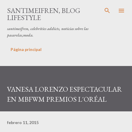
Ir al contenido principal
SANTIMEIFREN, BLOG
LIFESTYLE
santimeifren, celebrities addicts, noticias sobre las
pasarelas,moda.
Página principal
VANESA LORENZO ESPECTACULAR
EN MBFWM PREMIOS L´ORÉAL
febrero 11, 2015