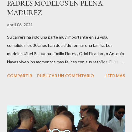
PADRES MODELOS EN PLENA
MADUREZ
abril 06, 2021
Su carrera ha sido una parte muy importante en su vida,
cumplidos los 30 años han decidido formar una familia. Los
modelos Jábel Balbuena , Emilio Flores , Oriol Elcacho , o Antonio
Navas viven los momentos más felices con sus retoños. El último
en ser padre ha sido el tinerfeño Jábel Balbuena , su primogénito
COMPARTIR
PUBLICAR UN COMENTARIO
LEER MÁS
M ateo nació en Barcelona hace poco más de una semana. El top
canario, a sus 30 años , tiene una relación estable de más de 2
años con la influencer “ HolaCuore ”,se trata de la catalana Marta
Escalante la joven de Vilafranca “robó el corazón” de Jábel
haciéndole padre de un precioso niño. Marta ha sido toda una
campeona, durante los primeros 3 meses de embarazo tuvo que
guardar reposo debido a un síndrome llamado