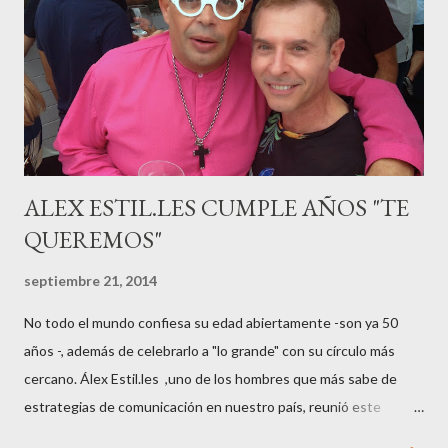
“hiperemesisgravídica”.Pasados los meses fatídicos de
gestación Marta tiró adelante con el embarazo, ahora es una
mamá feliz. Otro de los modelos que ha sido padre este año ha
sido el madrileño, Emilio Flores , el top que desfiló en las mejores
pasarelas ...
ALEX ESTIL.LES CUMPLE AÑOS "TE
QUEREMOS"
septiembre 21, 2014
No todo el mundo confiesa su edad abiertamente -son ya 50
años -, además de celebrarlo a "lo grande" con su círculo más
cercano. Álex Estil.les ,uno de los hombres que más sabe de
estrategias de comunicación en nuestro país, reunió este
sábado en su casa del Eixample barcelonés a muchos de sus