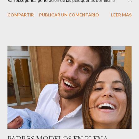
Raffel,segunda generación de las peluquerías del mismo
nombre,la tercera generación familiar ha querido reunir a todo el
COMPARTIR
PUBLICAR UN COMENTARIO
LEER MÁS
sector en una cena de reconocimiento.Sus hijas Carolina (CEO
de la empresa y promotora de los 34 centros de uñas),y Quionia (
gestión empresa ) invitaron a más de 800 personas para
recordar que su abuelo hace 100 años montó la primera
peluquería del grupo.Justo hace unos días Carol Pagés nos
contaba detalles del homenaje en Actualida Rosa en RCE
radio,en el programa que presento todos los jueves de 17 a 18
horas . Carolina y Quionia Pagés Carolina Pagés La cita ,en el
Museu Marítim de BCN ,en las Drassanes reunió a figuras
destacadas del sector,así como clientes, autoridades y medios
de comunicación, en una velada inolvidable bajo el lema “Cien
años peinando almas, creando belleza,i...
PADRES MODELOS EN PLENA