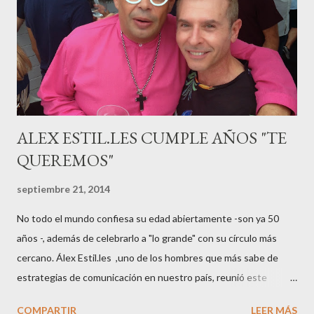
“hiperemesisgravídica”.Pasados los meses fatídicos de
gestación Marta tiró adelante con el embarazo, ahora es una
mamá feliz. Otro de los modelos que ha sido padre este año ha
sido el madrileño, Emilio Flores , el top que desfiló en las mejores
pasarelas ...
ALEX ESTIL.LES CUMPLE AÑOS "TE
QUEREMOS"
septiembre 21, 2014
No todo el mundo confiesa su edad abiertamente -son ya 50
años -, además de celebrarlo a "lo grande" con su círculo más
cercano. Álex Estil.les ,uno de los hombres que más sabe de
estrategias de comunicación en nuestro país, reunió este
sábado en su casa del Eixample barcelonés a muchos de sus
COMPARTIR
LEER MÁS