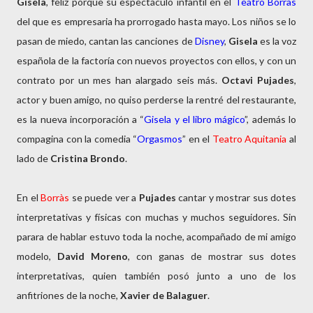
Gisela
, feliz porque su espectáculo infantil en el
Teatro Borràs
del que es empresaria ha prorrogado hasta mayo. Los niños se lo
pasan de miedo, cantan las canciones de
Disney
,
Gisela
es la voz
española de la factoría con nuevos proyectos con ellos, y con un
contrato por un mes han alargado seis más.
Octavi Pujades
,
actor y buen amigo, no quiso perderse la rentré del restaurante,
es la nueva incorporación a “
Gisela y el libro mágico
”, además lo
compagina con la comedia “
Orgasmos
” en el
Teatro Aquitania
al
lado de
Cristina Brondo
.
En el
Borràs
se puede ver a
Pujades
cantar y mostrar sus dotes
interpretativas y físicas con muchas y muchos seguidores. Sin
parara de hablar estuvo toda la noche, acompañado de mi amigo
modelo,
David Moreno
, con ganas de mostrar sus dotes
interpretativas, quien también posó junto a uno de los
anfitriones de la noche,
Xavier de Balaguer
.