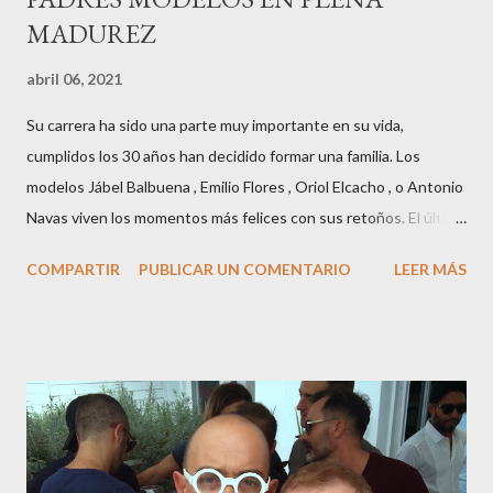
MADUREZ
abril 06, 2021
Su carrera ha sido una parte muy importante en su vida,
cumplidos los 30 años han decidido formar una familia. Los
modelos Jábel Balbuena , Emilio Flores , Oriol Elcacho , o Antonio
Navas viven los momentos más felices con sus retoños. El último
en ser padre ha sido el tinerfeño Jábel Balbuena , su primogénito
COMPARTIR
PUBLICAR UN COMENTARIO
LEER MÁS
M ateo nació en Barcelona hace poco más de una semana. El top
canario, a sus 30 años , tiene una relación estable de más de 2
años con la influencer “ HolaCuore ”,se trata de la catalana Marta
Escalante la joven de Vilafranca “robó el corazón” de Jábel
haciéndole padre de un precioso niño. Marta ha sido toda una
campeona, durante los primeros 3 meses de embarazo tuvo que
guardar reposo debido a un síndrome llamado