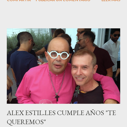
M ateo nació en Barcelona hace poco más de una semana. El top
canario, a sus 30 años , tiene una relación estable de más de 2
años con la influencer “ HolaCuore ”,se trata de la catalana Marta
Escalante la joven de Vilafranca “robó el corazón” de Jábel
haciéndole padre de un precioso niño. Marta ha sido toda una
campeona, durante los primeros 3 meses de embarazo tuvo que
guardar reposo debido a un síndrome llamado
“hiperemesisgravídica”.Pasados los meses fatídicos de
gestación Marta tiró adelante con el embarazo, ahora es una
mamá feliz. Otro de los modelos que ha sido padre este año ha
sido el madrileño, Emilio Flores , el top que desfiló en las mejores
pasarelas ...
ALEX ESTIL.LES CUMPLE AÑOS "TE
QUEREMOS"