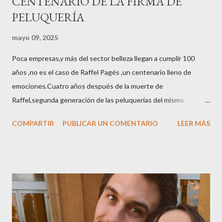
CENTENARIO DE LA FIRMA DE
PELUQUERÍA
mayo 09, 2025
Poca empresas,y más del sector belleza llegan a cumplir 100
años ,no es el caso de Raffel Pagés ,un centenario lleno de
emociones.Cuatro años después de la muerte de
Raffel,segunda generación de las peluquerías del mismo
nombre,la tercera generación familiar ha querido reunir a todo el
COMPARTIR
PUBLICAR UN COMENTARIO
LEER MÁS
sector en una cena de reconocimiento.Sus hijas Carolina (CEO
de la empresa y promotora de los 34 centros de uñas),y Quionia (
gestión empresa ) invitaron a más de 800 personas para
recordar que su abuelo hace 100 años montó la primera
peluquería del grupo.Justo hace unos días Carol Pagés nos
contaba detalles del homenaje en Actualida Rosa en RCE
radio,en el programa que presento todos los jueves de 17 a 18