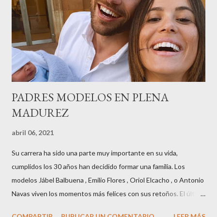
horas . Carolina y Quionia Pagés Carolina Pagés La cita ,en el
Museu Marítim de BCN ,en las Drassanes reunió a figuras
destacadas del sector,así como clientes, autoridades y medios
de comunicación, en una velada inolvidable bajo el lema “Cien
años peinando almas, creando belleza,i...
PADRES MODELOS EN PLENA
MADUREZ
abril 06, 2021
Su carrera ha sido una parte muy importante en su vida,
cumplidos los 30 años han decidido formar una familia. Los
modelos Jábel Balbuena , Emilio Flores , Oriol Elcacho , o Antonio
Navas viven los momentos más felices con sus retoños. El último
en ser padre ha sido el tinerfeño Jábel Balbuena , su primogénito
COMPARTIR
PUBLICAR UN COMENTARIO
LEER MÁS