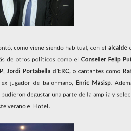
ontó, como viene siendo habitual, con el
alcalde
ás de otros políticos como el
Conseller Felip Pui
P
,
Jordi Portabella
d´
ERC,
o cantantes como
Ra
l ex jugador de balonmano,
Enric Masisp.
Adem
 pudieron degustar una parte de la amplia y
selec
ste verano el Hotel
.