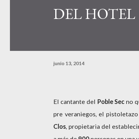
DEL HOTEL
junio 13, 2014
El cantante del
Poble Sec
no qu
pre veraniegos, el pistoletazo
Clos
, propietaria del estable
a más de
900
personas en una v