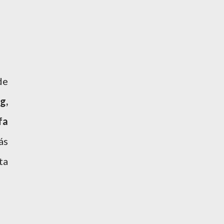
de
g,
fa
ás
ta