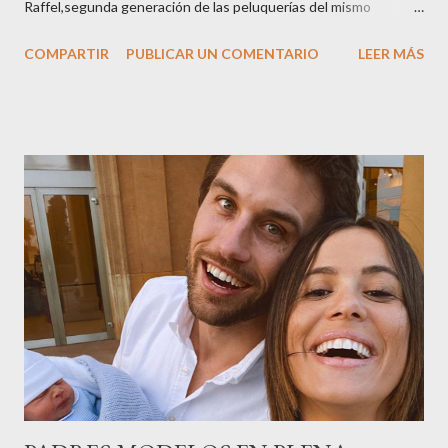
Raffel,segunda generación de las peluquerías del mismo
nombre,la tercera generación familiar ha querido reunir a todo el
COMPARTIR
PUBLICAR UN COMENTARIO
LEER MÁS
sector en una cena de reconocimiento.Sus hijas Carolina (CEO
de la empresa y promotora de los 34 centros de uñas),y Quionia (
gestión empresa ) invitaron a más de 800 personas para
recordar que su abuelo hace 100 años montó la primera
peluquería del grupo.Justo hace unos días Carol Pagés nos
contaba detalles del homenaje en Actualida Rosa en RCE
radio,en el programa que presento todos los jueves de 17 a 18
horas . Carolina y Quionia Pagés Carolina Pagés La cita ,en el
Museu Marítim de BCN ,en las Drassanes reunió a figuras
destacadas del sector,así como clientes, autoridades y medios
de comunicación, en una velada inolvidable bajo el lema “Cien
años peinando almas, creando belleza,i...