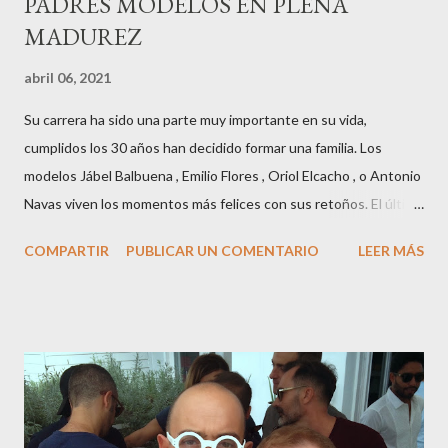
PADRES MODELOS EN PLENA
MADUREZ
abril 06, 2021
Su carrera ha sido una parte muy importante en su vida,
cumplidos los 30 años han decidido formar una familia. Los
modelos Jábel Balbuena , Emilio Flores , Oriol Elcacho , o Antonio
Navas viven los momentos más felices con sus retoños. El último
en ser padre ha sido el tinerfeño Jábel Balbuena , su primogénito
COMPARTIR
PUBLICAR UN COMENTARIO
LEER MÁS
M ateo nació en Barcelona hace poco más de una semana. El top
canario, a sus 30 años , tiene una relación estable de más de 2
años con la influencer “ HolaCuore ”,se trata de la catalana Marta
Escalante la joven de Vilafranca “robó el corazón” de Jábel
haciéndole padre de un precioso niño. Marta ha sido toda una
campeona, durante los primeros 3 meses de embarazo tuvo que
guardar reposo debido a un síndrome llamado