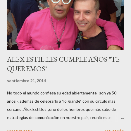
“hiperemesisgravídica”.Pasados los meses fatídicos de
gestación Marta tiró adelante con el embarazo, ahora es una
mamá feliz. Otro de los modelos que ha sido padre este año ha
sido el madrileño, Emilio Flores , el top que desfiló en las mejores
pasarelas ...
ALEX ESTIL.LES CUMPLE AÑOS "TE
QUEREMOS"
septiembre 21, 2014
No todo el mundo confiesa su edad abiertamente -son ya 50
años -, además de celebrarlo a "lo grande" con su círculo más
cercano. Álex Estil.les ,uno de los hombres que más sabe de
estrategias de comunicación en nuestro país, reunió este
sábado en su casa del Eixample barcelonés a muchos de sus