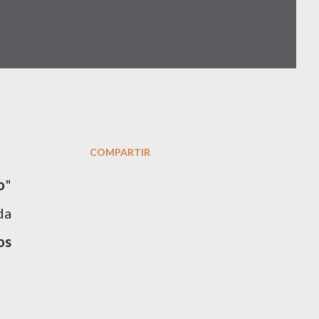
COMPARTIR
o
"
da
os