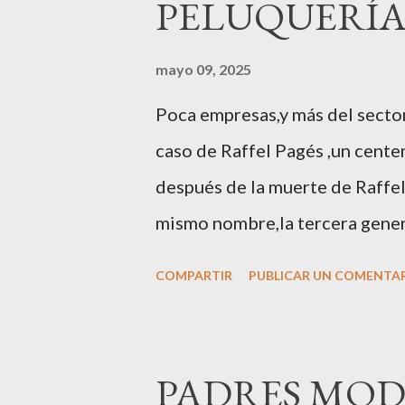
PELUQUERÍ
mayo 09, 2025
Poca empresas,y más del sector 
caso de Raffel Pagés ,un cent
después de la muerte de Raffel
mismo nombre,la tercera genera
sector en una cena de reconoci
COMPARTIR
PUBLICAR UN COMENTA
empresa y promotora de los 34 
empresa ) invitaron a más de 8
hace 100 años montó la primer
PADRES MOD
Carol Pagés nos contaba detal