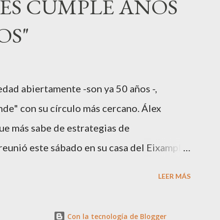
LES CUMPLE AÑOS
toda una campeona, durante los primeros 3
OS"
uardar reposo debido a un síndrome
”.Pasados los meses fatídicos de gestación
arazo, ahora es una mamá feliz. Otro de los
dad abiertamente -son ya 50 años -,
año ha sido el madrileño, Emilio Flores , el
nde" con su círculo más cercano. Álex
asarelas ...
que más sabe de estrategias de
reunió este sábado en su casa del Eixample
aboradores y amigos que a lo largo de su
LEER MÁS
fortuna de trabajar con él. El "factotum" de
rsona cualquiera, sabe lo qué quiere y
Con la tecnología de Blogger