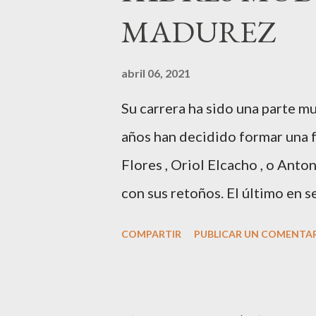
MADUREZ
radio,en el programa que prese
Carolina y Quionia Pagés Carol
abril 06, 2021
BCN ,en las Drassanes reunió a
Su carrera ha sido una parte m
clientes, autoridades y medios
años han decidido formar una f
bajo el lema “Cien años peinand
Flores , Oriol Elcacho , o Ant
con sus retoños. El último en s
, su primogénito M ateo nació
COMPARTIR
PUBLICAR UN COMENTA
El top canario, a sus 30 años ,
con la influencer “ HolaCuore ”
joven de Vilafranca “robó el c