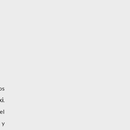
os
ki
.
el
 y