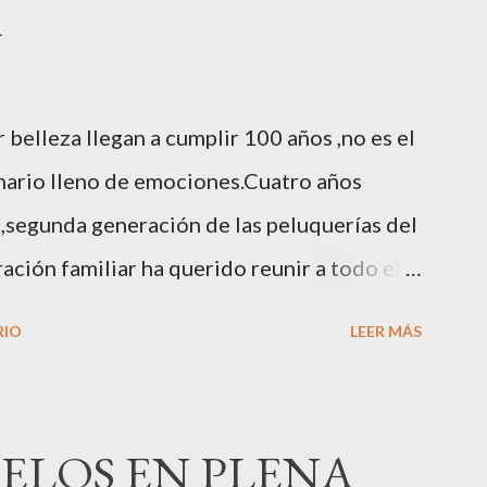
A
belleza llegan a cumplir 100 años ,no es el
enario lleno de emociones.Cuatro años
,segunda generación de las peluquerías del
ción familiar ha querido reunir a todo el
miento.Sus hijas Carolina (CEO de la
RIO
LEER MÁS
centros de uñas),y Quionia ( gestión
00 personas para recordar que su abuelo
a peluquería del grupo.Justo hace unos días
ELOS EN PLENA
les del homenaje en Actualida Rosa en RCE