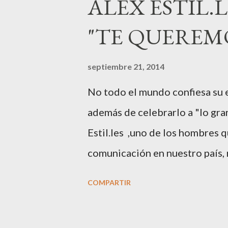
ALEX ESTIL.
precioso niño. Marta ha sido 
"TE QUEREM
meses de embarazo tuvo que g
llamado “hiperemesisgravídica
septiembre 21, 2014
Marta tiró adelante con el emb
No todo el mundo confiesa su e
modelos que ha sido padre este 
además de celebrarlo a "lo gra
top que desfiló en las mejores p
Estil.les ,uno de los hombres 
comunicación en nuestro país, 
barcelonés a muchos de sus col
COMPARTIR
vida profesional han tenido la 
XXL Comunicación no es una pe