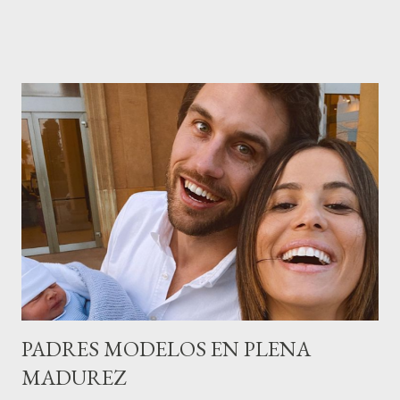
sector en una cena de reconocimiento.Sus hijas Carolina (CEO
de la empresa y promotora de los 34 centros de uñas),y Quionia (
gestión empresa ) invitaron a más de 800 personas para
recordar que su abuelo hace 100 años montó la primera
peluquería del grupo.Justo hace unos días Carol Pagés nos
contaba detalles del homenaje en Actualida Rosa en RCE
radio,en el programa que presento todos los jueves de 17 a 18
horas . Carolina y Quionia Pagés Carolina Pagés La cita ,en el
Museu Marítim de BCN ,en las Drassanes reunió a figuras
destacadas del sector,así como clientes, autoridades y medios
de comunicación, en una velada inolvidable bajo el lema “Cien
años peinando almas, creando belleza,i...
PADRES MODELOS EN PLENA
MADUREZ