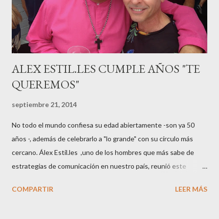
mamá feliz. Otro de los modelos que ha sido padre este año ha
sido el madrileño, Emilio Flores , el top que desfiló en las mejores
pasarelas ...
ALEX ESTIL.LES CUMPLE AÑOS "TE
QUEREMOS"
septiembre 21, 2014
No todo el mundo confiesa su edad abiertamente -son ya 50
años -, además de celebrarlo a "lo grande" con su círculo más
cercano. Álex Estil.les ,uno de los hombres que más sabe de
estrategias de comunicación en nuestro país, reunió este
sábado en su casa del Eixample barcelonés a muchos de sus
COMPARTIR
LEER MÁS
colaboradores y amigos que a lo largo de su vida profesional han
tenido la fortuna de trabajar con él. El "factotum" de XXL