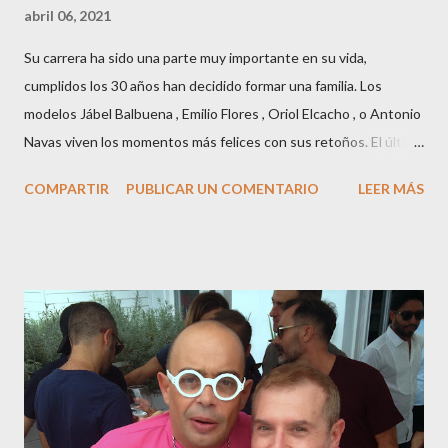
abril 06, 2021
Su carrera ha sido una parte muy importante en su vida,
cumplidos los 30 años han decidido formar una familia. Los
modelos Jábel Balbuena , Emilio Flores , Oriol Elcacho , o Antonio
Navas viven los momentos más felices con sus retoños. El último
en ser padre ha sido el tinerfeño Jábel Balbuena , su primogénito
COMPARTIR
PUBLICAR UN COMENTARIO
LEER MÁS
M ateo nació en Barcelona hace poco más de una semana. El top
canario, a sus 30 años , tiene una relación estable de más de 2
años con la influencer “ HolaCuore ”,se trata de la catalana Marta
Escalante la joven de Vilafranca “robó el corazón” de Jábel
haciéndole padre de un precioso niño. Marta ha sido toda una
campeona, durante los primeros 3 meses de embarazo tuvo que
guardar reposo debido a un síndrome llamado
“hiperemesisgravídica”.Pasados los meses fatídicos de
gestación Marta tiró adelante con el embarazo, ahora es una