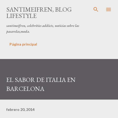
Ir al contenido principal
SANTIMEIFREN, BLOG
LIFESTYLE
santimeifren, celebrities addicts, noticias sobre las
pasarelas,moda.
Página principal
EL SABOR DE ITALIA EN
BARCELONA
febrero 20, 2014