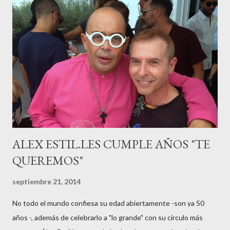
haciéndole padre de un precioso niño. Marta ha sido toda una
campeona, durante los primeros 3 meses de embarazo tuvo que
guardar reposo debido a un síndrome llamado
“hiperemesisgravídica”.Pasados los meses fatídicos de
gestación Marta tiró adelante con el embarazo, ahora es una
mamá feliz. Otro de los modelos que ha sido padre este año ha
sido el madrileño, Emilio Flores , el top que desfiló en las mejores
pasarelas ...
ALEX ESTIL.LES CUMPLE AÑOS "TE
QUEREMOS"
septiembre 21, 2014
No todo el mundo confiesa su edad abiertamente -son ya 50
años -, además de celebrarlo a "lo grande" con su círculo más