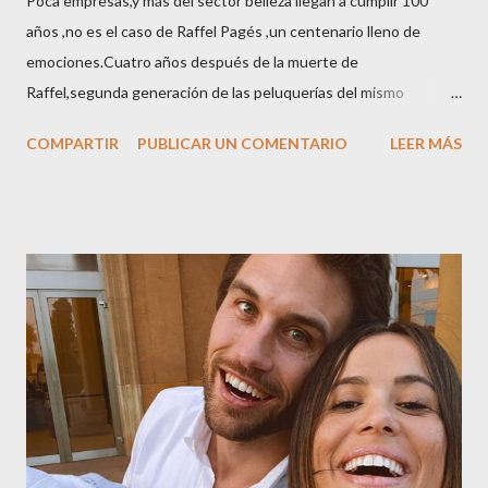
Poca empresas,y más del sector belleza llegan a cumplir 100
años ,no es el caso de Raffel Pagés ,un centenario lleno de
emociones.Cuatro años después de la muerte de
Raffel,segunda generación de las peluquerías del mismo
nombre,la tercera generación familiar ha querido reunir a todo el
COMPARTIR
PUBLICAR UN COMENTARIO
LEER MÁS
sector en una cena de reconocimiento.Sus hijas Carolina (CEO
de la empresa y promotora de los 34 centros de uñas),y Quionia (
gestión empresa ) invitaron a más de 800 personas para
recordar que su abuelo hace 100 años montó la primera
peluquería del grupo.Justo hace unos días Carol Pagés nos
contaba detalles del homenaje en Actualida Rosa en RCE
radio,en el programa que presento todos los jueves de 17 a 18
horas . Carolina y Quionia Pagés Carolina Pagés La cita ,en el
Museu Marítim de BCN ,en las Drassanes reunió a figuras
destacadas del sector,así como clientes, autoridades y medios
de comunicación, en una velada inolvidable bajo el lema “Cien