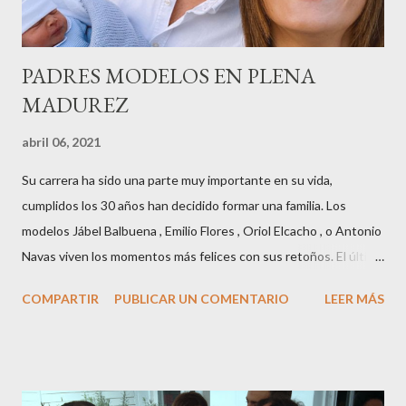
años peinando almas, creando belleza,i...
PADRES MODELOS EN PLENA
MADUREZ
abril 06, 2021
Su carrera ha sido una parte muy importante en su vida,
cumplidos los 30 años han decidido formar una familia. Los
modelos Jábel Balbuena , Emilio Flores , Oriol Elcacho , o Antonio
Navas viven los momentos más felices con sus retoños. El último
en ser padre ha sido el tinerfeño Jábel Balbuena , su primogénito
COMPARTIR
PUBLICAR UN COMENTARIO
LEER MÁS
M ateo nació en Barcelona hace poco más de una semana. El top
canario, a sus 30 años , tiene una relación estable de más de 2
años con la influencer “ HolaCuore ”,se trata de la catalana Marta
Escalante la joven de Vilafranca “robó el corazón” de Jábel