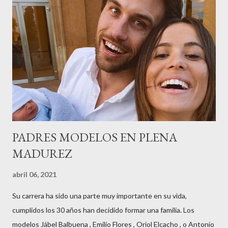
contaba detalles del homenaje en Actualida Rosa en RCE
radio,en el programa que presento todos los jueves de 17 a 18
horas . Carolina y Quionia Pagés Carolina Pagés La cita ,en el
Museu Marítim de BCN ,en las Drassanes reunió a figuras
destacadas del sector,así como clientes, autoridades y medios
de comunicación, en una velada inolvidable bajo el lema “Cien
años peinando almas, creando belleza,i...
PADRES MODELOS EN PLENA
MADUREZ
abril 06, 2021
Su carrera ha sido una parte muy importante en su vida,
cumplidos los 30 años han decidido formar una familia. Los
modelos Jábel Balbuena , Emilio Flores , Oriol Elcacho , o Antonio