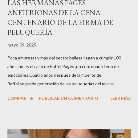
LAS HERMANAS PAGÉS
ANFITRIONAS DE LA CENA
CENTENARIO DE LA FIRMA DE
PELUQUERÍA
mayo 09, 2025
Poca empresas,y más del sector belleza llegan a cumplir 100
años ,no es el caso de Raffel Pagés ,un centenario lleno de
emociones.Cuatro años después de la muerte de
Raffel,segunda generación de las peluquerías del mismo
nombre,la tercera generación familiar ha querido reunir a todo el
COMPARTIR
PUBLICAR UN COMENTARIO
LEER MÁS
sector en una cena de reconocimiento.Sus hijas Carolina (CEO
de la empresa y promotora de los 34 centros de uñas),y Quionia (
gestión empresa ) invitaron a más de 800 personas para
recordar que su abuelo hace 100 años montó la primera
peluquería del grupo.Justo hace unos días Carol Pagés nos