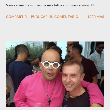
Navas viven los momentos más felices con sus retoños. El último
en ser padre ha sido el tinerfeño Jábel Balbuena , su primogénito
COMPARTIR
PUBLICAR UN COMENTARIO
LEER MÁS
M ateo nació en Barcelona hace poco más de una semana. El top
canario, a sus 30 años , tiene una relación estable de más de 2
años con la influencer “ HolaCuore ”,se trata de la catalana Marta
Escalante la joven de Vilafranca “robó el corazón” de Jábel
haciéndole padre de un precioso niño. Marta ha sido toda una
campeona, durante los primeros 3 meses de embarazo tuvo que
guardar reposo debido a un síndrome llamado
“hiperemesisgravídica”.Pasados los meses fatídicos de
gestación Marta tiró adelante con el embarazo, ahora es una
mamá feliz. Otro de los modelos que ha sido padre este año ha
sido el madrileño, Emilio Flores , el top que desfiló en las mejores
pasarelas ...