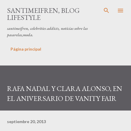
Ir al contenido principal
SANTIMEIFREN, BLOG
LIFESTYLE
santimeifren, celebrities addicts, noticias sobre las
pasarelas,moda.
Página principal
RAFA NADAL Y CLARA ALONSO, EN
EL ANIVERSARIO DE VANITY FAIR
septiembre 20, 2013