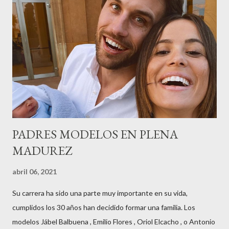
contaba detalles del homenaje en Actualida Rosa en RCE
radio,en el programa que presento todos los jueves de 17 a 18
horas . Carolina y Quionia Pagés Carolina Pagés La cita ,en el
Museu Marítim de BCN ,en las Drassanes reunió a figuras
destacadas del sector,así como clientes, autoridades y medios
de comunicación, en una velada inolvidable bajo el lema “Cien
años peinando almas, creando belleza,i...
PADRES MODELOS EN PLENA
MADUREZ
abril 06, 2021
Su carrera ha sido una parte muy importante en su vida,
cumplidos los 30 años han decidido formar una familia. Los
modelos Jábel Balbuena , Emilio Flores , Oriol Elcacho , o Antonio