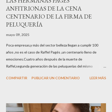
LAS HERMANAS PAGÉS
ANFITRIONAS DE LA CENA
CENTENARIO DE LA FIRMA DE
PELUQUERÍA
mayo 09, 2025
Poca empresas,y más del sector belleza llegan a cumplir 100
años ,no es el caso de Raffel Pagés ,un centenario lleno de
emociones.Cuatro años después de la muerte de
Raffel,segunda generación de las peluquerías del mismo
nombre,la tercera generación familiar ha querido reunir a todo el
COMPARTIR
PUBLICAR UN COMENTARIO
LEER MÁS
sector en una cena de reconocimiento.Sus hijas Carolina (CEO
de la empresa y promotora de los 34 centros de uñas),y Quionia (
gestión empresa ) invitaron a más de 800 personas para
recordar que su abuelo hace 100 años montó la primera
peluquería del grupo.Justo hace unos días Carol Pagés nos