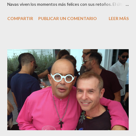
Navas viven los momentos más felices con sus retoños. El último
en ser padre ha sido el tinerfeño Jábel Balbuena , su primogénito
COMPARTIR
PUBLICAR UN COMENTARIO
LEER MÁS
M ateo nació en Barcelona hace poco más de una semana. El top
canario, a sus 30 años , tiene una relación estable de más de 2
años con la influencer “ HolaCuore ”,se trata de la catalana Marta
Escalante la joven de Vilafranca “robó el corazón” de Jábel
haciéndole padre de un precioso niño. Marta ha sido toda una
campeona, durante los primeros 3 meses de embarazo tuvo que
guardar reposo debido a un síndrome llamado
“hiperemesisgravídica”.Pasados los meses fatídicos de
gestación Marta tiró adelante con el embarazo, ahora es una
mamá feliz. Otro de los modelos que ha sido padre este año ha
sido el madrileño, Emilio Flores , el top que desfiló en las mejores
pasarelas ...