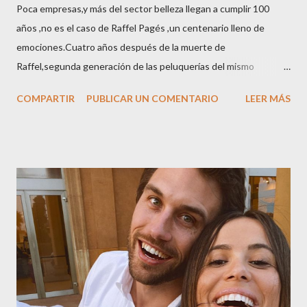
Poca empresas,y más del sector belleza llegan a cumplir 100
años ,no es el caso de Raffel Pagés ,un centenario lleno de
emociones.Cuatro años después de la muerte de
Raffel,segunda generación de las peluquerías del mismo
nombre,la tercera generación familiar ha querido reunir a todo el
COMPARTIR
PUBLICAR UN COMENTARIO
LEER MÁS
sector en una cena de reconocimiento.Sus hijas Carolina (CEO
de la empresa y promotora de los 34 centros de uñas),y Quionia (
gestión empresa ) invitaron a más de 800 personas para
recordar que su abuelo hace 100 años montó la primera
peluquería del grupo.Justo hace unos días Carol Pagés nos
contaba detalles del homenaje en Actualida Rosa en RCE
radio,en el programa que presento todos los jueves de 17 a 18
horas . Carolina y Quionia Pagés Carolina Pagés La cita ,en el
Museu Marítim de BCN ,en las Drassanes reunió a figuras
destacadas del sector,así como clientes, autoridades y medios
de comunicación, en una velada inolvidable bajo el lema “Cien