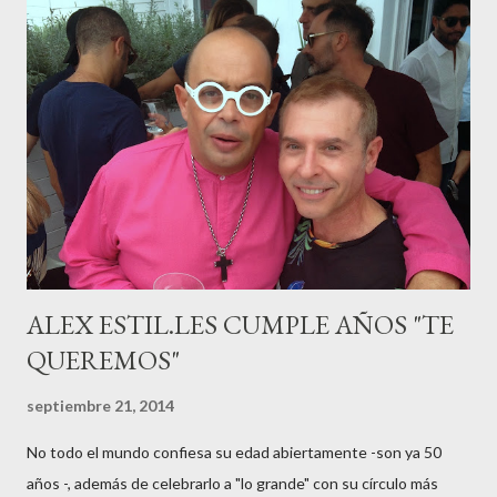
haciéndole padre de un precioso niño. Marta ha sido toda una
campeona, durante los primeros 3 meses de embarazo tuvo que
guardar reposo debido a un síndrome llamado
“hiperemesisgravídica”.Pasados los meses fatídicos de
gestación Marta tiró adelante con el embarazo, ahora es una
mamá feliz. Otro de los modelos que ha sido padre este año ha
sido el madrileño, Emilio Flores , el top que desfiló en las mejores
pasarelas ...
ALEX ESTIL.LES CUMPLE AÑOS "TE
QUEREMOS"
septiembre 21, 2014
No todo el mundo confiesa su edad abiertamente -son ya 50
años -, además de celebrarlo a "lo grande" con su círculo más