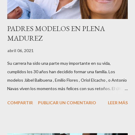
años peinando almas, creando belleza,i...
PADRES MODELOS EN PLENA
MADUREZ
abril 06, 2021
Su carrera ha sido una parte muy importante en su vida,
cumplidos los 30 años han decidido formar una familia. Los
modelos Jábel Balbuena , Emilio Flores , Oriol Elcacho , o Antonio
Navas viven los momentos más felices con sus retoños. El último
en ser padre ha sido el tinerfeño Jábel Balbuena , su primogénito
COMPARTIR
PUBLICAR UN COMENTARIO
LEER MÁS
M ateo nació en Barcelona hace poco más de una semana. El top
canario, a sus 30 años , tiene una relación estable de más de 2
años con la influencer “ HolaCuore ”,se trata de la catalana Marta
Escalante la joven de Vilafranca “robó el corazón” de Jábel