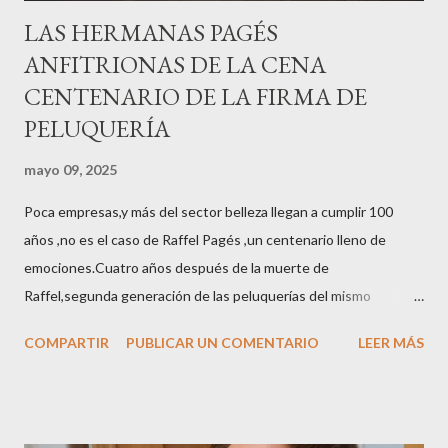
LAS HERMANAS PAGÉS
ANFITRIONAS DE LA CENA
CENTENARIO DE LA FIRMA DE
PELUQUERÍA
mayo 09, 2025
Poca empresas,y más del sector belleza llegan a cumplir 100
años ,no es el caso de Raffel Pagés ,un centenario lleno de
emociones.Cuatro años después de la muerte de
Raffel,segunda generación de las peluquerías del mismo
nombre,la tercera generación familiar ha querido reunir a todo el
COMPARTIR
PUBLICAR UN COMENTARIO
LEER MÁS
sector en una cena de reconocimiento.Sus hijas Carolina (CEO
de la empresa y promotora de los 34 centros de uñas),y Quionia (
gestión empresa ) invitaron a más de 800 personas para
recordar que su abuelo hace 100 años montó la primera