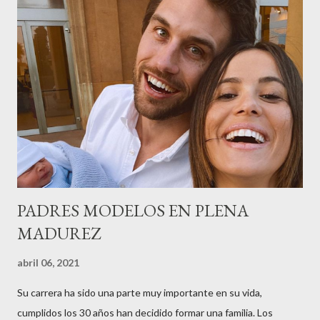
peluquería del grupo.Justo hace unos días Carol Pagés nos
contaba detalles del homenaje en Actualida Rosa en RCE
radio,en el programa que presento todos los jueves de 17 a 18
horas . Carolina y Quionia Pagés Carolina Pagés La cita ,en el
Museu Marítim de BCN ,en las Drassanes reunió a figuras
destacadas del sector,así como clientes, autoridades y medios
de comunicación, en una velada inolvidable bajo el lema “Cien
años peinando almas, creando belleza,i...
PADRES MODELOS EN PLENA
MADUREZ
abril 06, 2021
Su carrera ha sido una parte muy importante en su vida,
cumplidos los 30 años han decidido formar una familia. Los