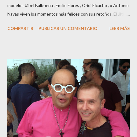
modelos Jábel Balbuena , Emilio Flores , Oriol Elcacho , o Antonio
Navas viven los momentos más felices con sus retoños. El último
en ser padre ha sido el tinerfeño Jábel Balbuena , su primogénito
COMPARTIR
PUBLICAR UN COMENTARIO
LEER MÁS
M ateo nació en Barcelona hace poco más de una semana. El top
canario, a sus 30 años , tiene una relación estable de más de 2
años con la influencer “ HolaCuore ”,se trata de la catalana Marta
Escalante la joven de Vilafranca “robó el corazón” de Jábel
haciéndole padre de un precioso niño. Marta ha sido toda una
campeona, durante los primeros 3 meses de embarazo tuvo que
guardar reposo debido a un síndrome llamado
“hiperemesisgravídica”.Pasados los meses fatídicos de
gestación Marta tiró adelante con el embarazo, ahora es una
mamá feliz. Otro de los modelos que ha sido padre este año ha
sido el madrileño, Emilio Flores , el top que desfiló en las mejores
pasarelas ...