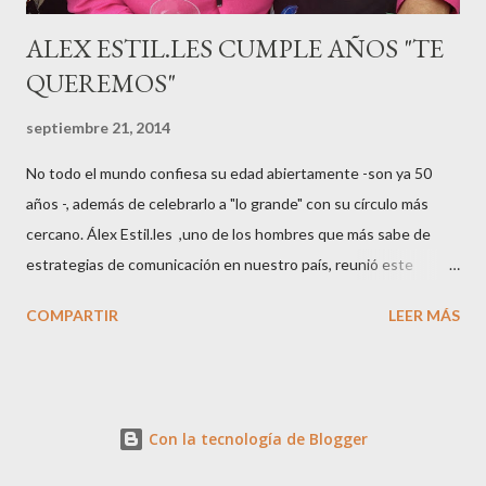
ALEX ESTIL.LES CUMPLE AÑOS "TE
QUEREMOS"
septiembre 21, 2014
No todo el mundo confiesa su edad abiertamente -son ya 50
años -, además de celebrarlo a "lo grande" con su círculo más
cercano. Álex Estil.les ,uno de los hombres que más sabe de
estrategias de comunicación en nuestro país, reunió este
sábado en su casa del Eixample barcelonés a muchos de sus
COMPARTIR
LEER MÁS
colaboradores y amigos que a lo largo de su vida profesional han
tenido la fortuna de trabajar con él. El "factotum" de XXL
Comunicación no es una persona cualquiera, sabe lo qué quiere
y como quiere las cosas cuando se embarca en negocios de
Con la tecnología de Blogger
moda, su gran especialidad.. Queremos a Álex tal y como es, con
su peculiar manera de vestir, siempre pendiente de sus amigos,