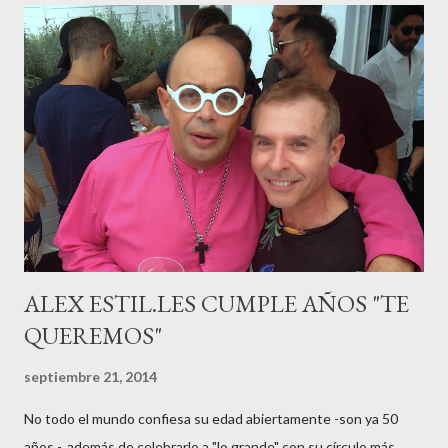
haciéndole padre de un precioso niño. Marta ha sido toda una
campeona, durante los primeros 3 meses de embarazo tuvo que
guardar reposo debido a un síndrome llamado
“hiperemesisgravídica”.Pasados los meses fatídicos de
gestación Marta tiró adelante con el embarazo, ahora es una
mamá feliz. Otro de los modelos que ha sido padre este año ha
sido el madrileño, Emilio Flores , el top que desfiló en las mejores
pasarelas ...
ALEX ESTIL.LES CUMPLE AÑOS "TE
QUEREMOS"
septiembre 21, 2014
No todo el mundo confiesa su edad abiertamente -son ya 50
años -, además de celebrarlo a "lo grande" con su círculo más