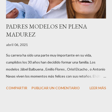
años peinando almas, creando belleza,i...
PADRES MODELOS EN PLENA
MADUREZ
abril 06, 2021
Su carrera ha sido una parte muy importante en su vida,
cumplidos los 30 años han decidido formar una familia. Los
modelos Jábel Balbuena , Emilio Flores , Oriol Elcacho , o Antonio
Navas viven los momentos más felices con sus retoños. El último
en ser padre ha sido el tinerfeño Jábel Balbuena , su primogénito
COMPARTIR
PUBLICAR UN COMENTARIO
LEER MÁS
M ateo nació en Barcelona hace poco más de una semana. El top
canario, a sus 30 años , tiene una relación estable de más de 2
años con la influencer “ HolaCuore ”,se trata de la catalana Marta
Escalante la joven de Vilafranca “robó el corazón” de Jábel