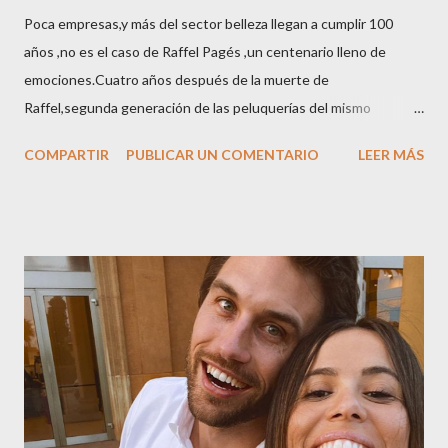
Poca empresas,y más del sector belleza llegan a cumplir 100
años ,no es el caso de Raffel Pagés ,un centenario lleno de
emociones.Cuatro años después de la muerte de
Raffel,segunda generación de las peluquerías del mismo
nombre,la tercera generación familiar ha querido reunir a todo el
COMPARTIR
PUBLICAR UN COMENTARIO
LEER MÁS
sector en una cena de reconocimiento.Sus hijas Carolina (CEO
de la empresa y promotora de los 34 centros de uñas),y Quionia (
gestión empresa ) invitaron a más de 800 personas para
recordar que su abuelo hace 100 años montó la primera
peluquería del grupo.Justo hace unos días Carol Pagés nos
contaba detalles del homenaje en Actualida Rosa en RCE
radio,en el programa que presento todos los jueves de 17 a 18
horas . Carolina y Quionia Pagés Carolina Pagés La cita ,en el
Museu Marítim de BCN ,en las Drassanes reunió a figuras
destacadas del sector,así como clientes, autoridades y medios
de comunicación, en una velada inolvidable bajo el lema “Cien