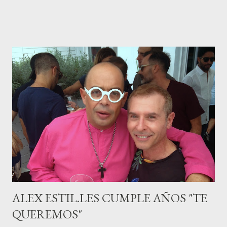
canario, a sus 30 años , tiene una relación estable de más de 2
años con la influencer “ HolaCuore ”,se trata de la catalana Marta
Escalante la joven de Vilafranca “robó el corazón” de Jábel
haciéndole padre de un precioso niño. Marta ha sido toda una
campeona, durante los primeros 3 meses de embarazo tuvo que
guardar reposo debido a un síndrome llamado
“hiperemesisgravídica”.Pasados los meses fatídicos de
gestación Marta tiró adelante con el embarazo, ahora es una
mamá feliz. Otro de los modelos que ha sido padre este año ha
sido el madrileño, Emilio Flores , el top que desfiló en las mejores
pasarelas ...
ALEX ESTIL.LES CUMPLE AÑOS "TE
QUEREMOS"