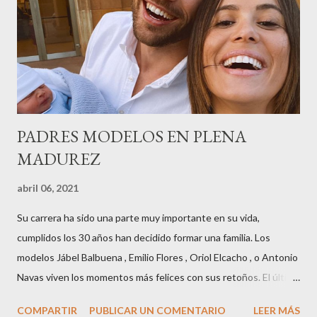
Museu Marítim de BCN ,en las Drassanes reunió a figuras
destacadas del sector,así como clientes, autoridades y medios
de comunicación, en una velada inolvidable bajo el lema “Cien
años peinando almas, creando belleza,i...
PADRES MODELOS EN PLENA
MADUREZ
abril 06, 2021
Su carrera ha sido una parte muy importante en su vida,
cumplidos los 30 años han decidido formar una familia. Los
modelos Jábel Balbuena , Emilio Flores , Oriol Elcacho , o Antonio
Navas viven los momentos más felices con sus retoños. El último
en ser padre ha sido el tinerfeño Jábel Balbuena , su primogénito
COMPARTIR
PUBLICAR UN COMENTARIO
LEER MÁS
M ateo nació en Barcelona hace poco más de una semana. El top