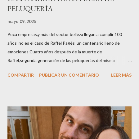
PELUQUERÍA
mayo 09, 2025
Poca empresas,y más del sector belleza llegan a cumplir 100
años ,no es el caso de Raffel Pagés ,un centenario lleno de
emociones.Cuatro años después de la muerte de
Raffel,segunda generación de las peluquerías del mismo
nombre,la tercera generación familiar ha querido reunir a todo el
COMPARTIR
PUBLICAR UN COMENTARIO
LEER MÁS
sector en una cena de reconocimiento.Sus hijas Carolina (CEO
de la empresa y promotora de los 34 centros de uñas),y Quionia (
gestión empresa ) invitaron a más de 800 personas para
recordar que su abuelo hace 100 años montó la primera
peluquería del grupo.Justo hace unos días Carol Pagés nos
contaba detalles del homenaje en Actualida Rosa en RCE
radio,en el programa que presento todos los jueves de 17 a 18
horas . Carolina y Quionia Pagés Carolina Pagés La cita ,en el