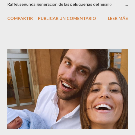
Raffel,segunda generación de las peluquerías del mismo
nombre,la tercera generación familiar ha querido reunir a todo el
COMPARTIR
PUBLICAR UN COMENTARIO
LEER MÁS
sector en una cena de reconocimiento.Sus hijas Carolina (CEO
de la empresa y promotora de los 34 centros de uñas),y Quionia (
gestión empresa ) invitaron a más de 800 personas para
recordar que su abuelo hace 100 años montó la primera
peluquería del grupo.Justo hace unos días Carol Pagés nos
contaba detalles del homenaje en Actualida Rosa en RCE
radio,en el programa que presento todos los jueves de 17 a 18
horas . Carolina y Quionia Pagés Carolina Pagés La cita ,en el
Museu Marítim de BCN ,en las Drassanes reunió a figuras
destacadas del sector,así como clientes, autoridades y medios
de comunicación, en una velada inolvidable bajo el lema “Cien
años peinando almas, creando belleza,i...