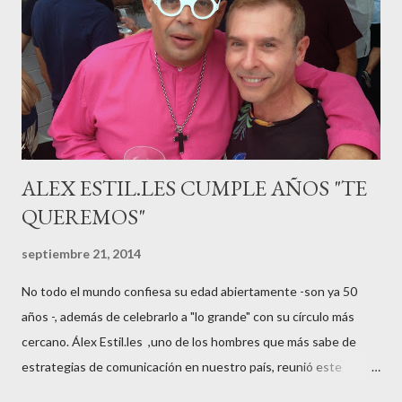
“hiperemesisgravídica”.Pasados los meses fatídicos de
gestación Marta tiró adelante con el embarazo, ahora es una
mamá feliz. Otro de los modelos que ha sido padre este año ha
sido el madrileño, Emilio Flores , el top que desfiló en las mejores
pasarelas ...
ALEX ESTIL.LES CUMPLE AÑOS "TE
QUEREMOS"
septiembre 21, 2014
No todo el mundo confiesa su edad abiertamente -son ya 50
años -, además de celebrarlo a "lo grande" con su círculo más
cercano. Álex Estil.les ,uno de los hombres que más sabe de
estrategias de comunicación en nuestro país, reunió este
sábado en su casa del Eixample barcelonés a muchos de sus