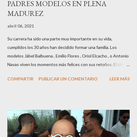
PADRES MODELOS EN PLENA
MADUREZ
abril 06, 2021
Su carrera ha sido una parte muy importante en su vida,
cumplidos los 30 años han decidido formar una familia. Los
modelos Jábel Balbuena , Emilio Flores , Oriol Elcacho , o Antonio
Navas viven los momentos más felices con sus retoños. El último
en ser padre ha sido el tinerfeño Jábel Balbuena , su primogénito
COMPARTIR
PUBLICAR UN COMENTARIO
LEER MÁS
M ateo nació en Barcelona hace poco más de una semana. El top
canario, a sus 30 años , tiene una relación estable de más de 2
años con la influencer “ HolaCuore ”,se trata de la catalana Marta
Escalante la joven de Vilafranca “robó el corazón” de Jábel
haciéndole padre de un precioso niño. Marta ha sido toda una
campeona, durante los primeros 3 meses de embarazo tuvo que
guardar reposo debido a un síndrome llamado