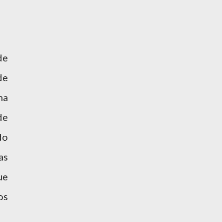
de
de
na
de
do
as
ue
os