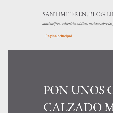
SANTIMEIFREN, BLOG LI
santimeifren, celebrities addicts, noticias sobre la
Página principal
PON UNOS C
CALZADO M