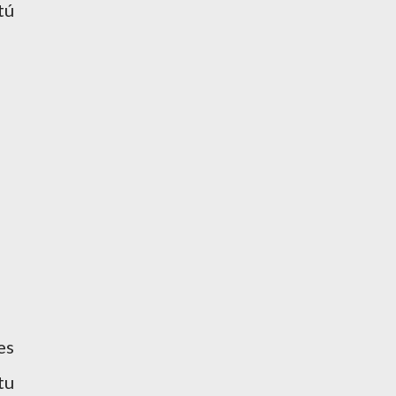
tú
es
tu