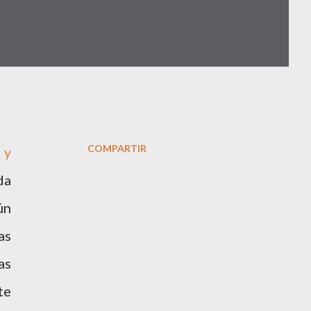
COMPARTIR
 y
da
ún
as
as
te