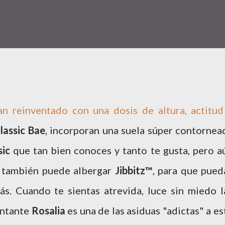
n reinventado con una dosis de altura, actitud
lassic
Bae
, incorporan una suela súper contornea
sic
que tan bien conoces y tanto te gusta, pero a
ra también puede albergar
Jibbitz™
, para que pued
s. Cuando te sientas atrevida, luce sin miedo l
antante
Rosalia
es una de las asiduas "adictas" a es