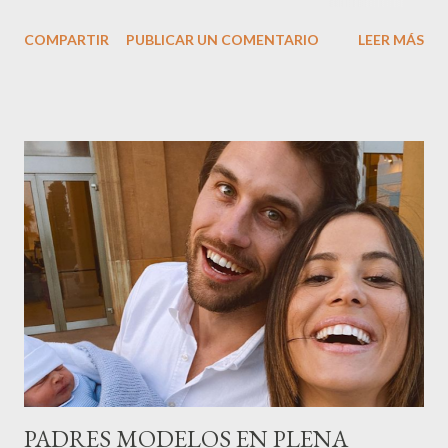
nombre,la tercera generación familiar ha querido reunir a todo el
COMPARTIR
PUBLICAR UN COMENTARIO
LEER MÁS
sector en una cena de reconocimiento.Sus hijas Carolina (CEO
de la empresa y promotora de los 34 centros de uñas),y Quionia (
gestión empresa ) invitaron a más de 800 personas para
recordar que su abuelo hace 100 años montó la primera
peluquería del grupo.Justo hace unos días Carol Pagés nos
contaba detalles del homenaje en Actualida Rosa en RCE
radio,en el programa que presento todos los jueves de 17 a 18
horas . Carolina y Quionia Pagés Carolina Pagés La cita ,en el
Museu Marítim de BCN ,en las Drassanes reunió a figuras
destacadas del sector,así como clientes, autoridades y medios
de comunicación, en una velada inolvidable bajo el lema “Cien
años peinando almas, creando belleza,i...
PADRES MODELOS EN PLENA