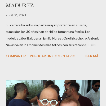
MADUREZ
abril 06, 2021
Su carrera ha sido una parte muy importante en su vida,
cumplidos los 30 años han decidido formar una familia. Los
modelos Jábel Balbuena , Emilio Flores , Oriol Elcacho , o Antonio
Navas viven los momentos más felices con sus retoños. El último
en ser padre ha sido el tinerfeño Jábel Balbuena , su primogénito
COMPARTIR
PUBLICAR UN COMENTARIO
LEER MÁS
M ateo nació en Barcelona hace poco más de una semana. El top
canario, a sus 30 años , tiene una relación estable de más de 2
años con la influencer “ HolaCuore ”,se trata de la catalana Marta
Escalante la joven de Vilafranca “robó el corazón” de Jábel
haciéndole padre de un precioso niño. Marta ha sido toda una
campeona, durante los primeros 3 meses de embarazo tuvo que
guardar reposo debido a un síndrome llamado
“hiperemesisgravídica”.Pasados los meses fatídicos de