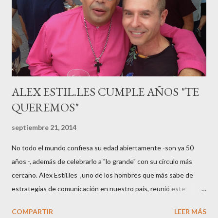
gestación Marta tiró adelante con el embarazo, ahora es una
mamá feliz. Otro de los modelos que ha sido padre este año ha
sido el madrileño, Emilio Flores , el top que desfiló en las mejores
pasarelas ...
ALEX ESTIL.LES CUMPLE AÑOS "TE
QUEREMOS"
septiembre 21, 2014
No todo el mundo confiesa su edad abiertamente -son ya 50
años -, además de celebrarlo a "lo grande" con su círculo más
cercano. Álex Estil.les ,uno de los hombres que más sabe de
estrategias de comunicación en nuestro país, reunió este
sábado en su casa del Eixample barcelonés a muchos de sus
COMPARTIR
LEER MÁS
colaboradores y amigos que a lo largo de su vida profesional han