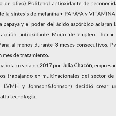
to de olivo) Polifenol antioxidante de reconocid
de la síntesis de melanina • PAPAYA y VITAMINA
la papaya y el poder del ácido ascórbico aclaran l
a acción antioxidante Modo de empleo: Toma
añana al menos durante
3 meses
consecutivos. Pv
n mes de tratamiento.
pañola creada en
2017
por
Julia Chacón
, empresar
os trabajando en multinacionales del sector de 
do, LVMH y Johnson&Johnson) decidió crear u
alta tecnología.