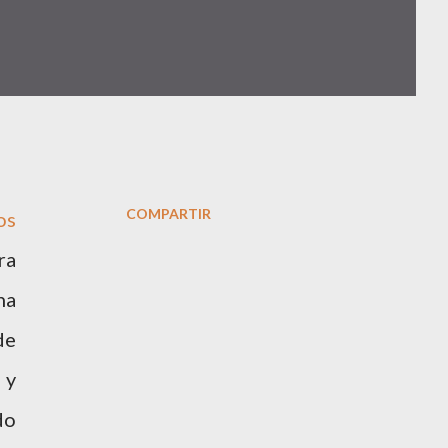
COMPARTIR
os
ra
ha
de
 y
do