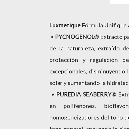
Luxmetique
Fórmula Unifique 
•
PYCNOGENOL®
Extracto p
de la naturaleza, extraído 
protección y regulación de
excepcionales, disminuyendo l
solar y aumentando la hidrataci
•
PUREDIA SEABERRY®
Extr
en polifenones, bioflavo
homogeneizadores del tono de 
tono general, apoyando la cic