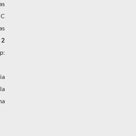
as
 C
as
r
2
p:
ia
la
na