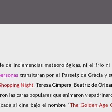
de de inclemencias meteorológicas, ni el frio ni 
personas
transitaran por el Passeig de Gràcia y s
 Shopping Night
.
Teresa Gimpera
,
Beatriz de Orlea
ron las caras populares que animaron y apadrinar
icada al cine bajo el nombre “
The Golden Age 