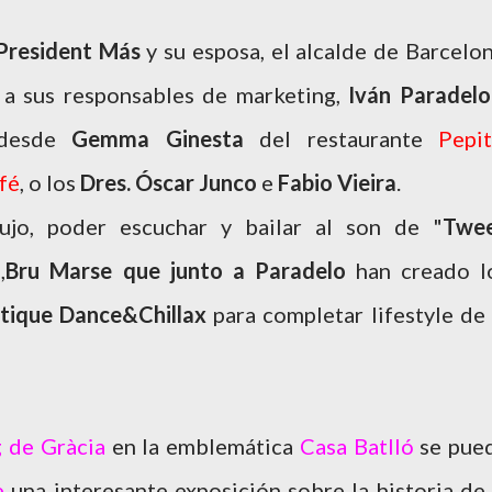
President Más
y su esposa, el alcalde de Barcelon
 a sus responsables de marketing,
Iván Paradelo
desde
Gemma Ginesta
del restaurante
Pepi
fé
, o los
Dres. Óscar Junco
e
Fabio Vieira
.
ujo, poder escuchar y bailar al son de "
Twe
,
Bru Marse que junto a
Paradelo
han creado l
tique Dance&Chillax
para completar lifestyle
de 
g de Gràcia
en la emblemática
Casa Batlló
se pue
e
una interesante exposición sobre la historia de 