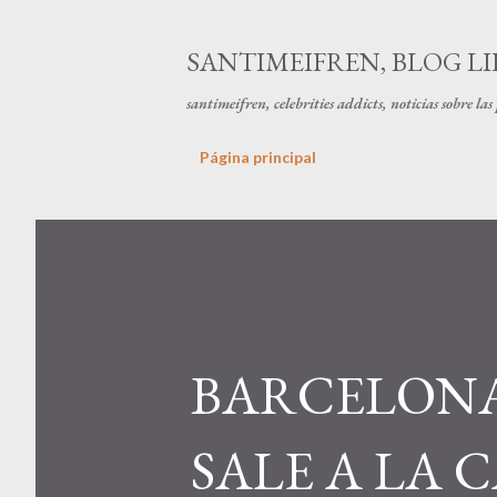
SANTIMEIFREN, BLOG LI
santimeifren, celebrities addicts, noticias sobre la
Página principal
BARCELONA
SALE A LA 