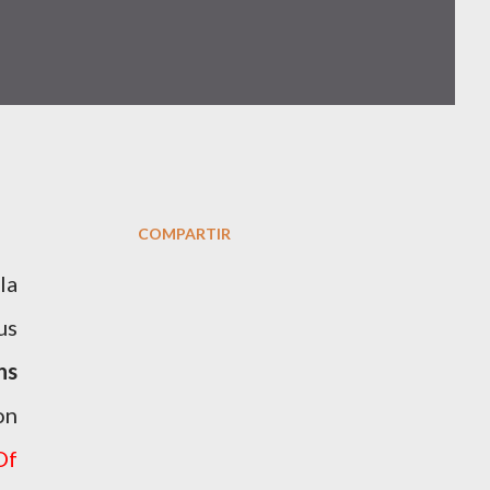
COMPARTIR
la
us
ns
on
Of