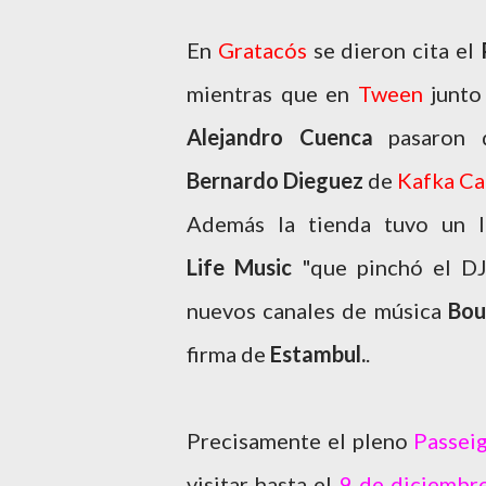
En
Gratacós
se dieron cita el
mientras que en
Tween
junto
Alejandro Cuenca
pasaron 
Bernardo Dieguez
de
Kafka Ca
Además la tienda tuvo un l
Life Music
"que pinchó el DJ
nuevos
canales de música
Bou
firma
de
Estambul.
.
Precisamente el pleno
Passei
visitar hasta el
9 de diciembr