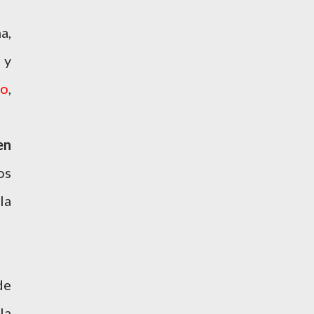
a,
y
to
,
en
os
la
de
la