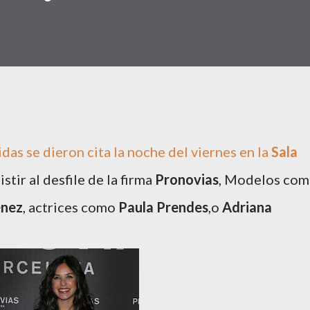
as se dieron cita la noche del viernes en la
Sala
istir al desfile de la firma
Pronovias
, Modelos co
énez
, actrices como
Paula Prendes
,o
Adriana