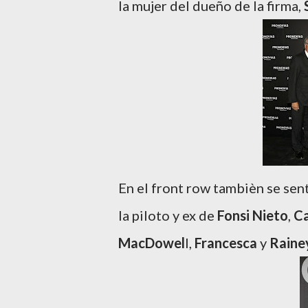
la mujer del dueño de la firma,
En el front row tambièn se sent
la piloto y ex de
Fonsi Nieto
,
Ca
MacDowel
l,
Francesca
y
Raine