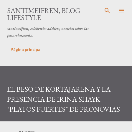
Ir al contenido principal
SANTIMEIFREN, BLOG
LIFESTYLE
santimeifren, celebrities addicts, noticias sobre las
pasarelas,moda.
Página principal
EL BESO DE KORTAJARENA Y LA
PRESENCIA DE IRINA SHAYK
"PLATOS FUERTES" DE PRONOVIAS