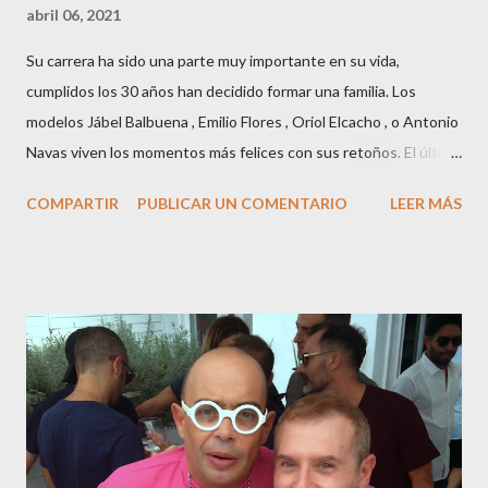
abril 06, 2021
Su carrera ha sido una parte muy importante en su vida,
cumplidos los 30 años han decidido formar una familia. Los
modelos Jábel Balbuena , Emilio Flores , Oriol Elcacho , o Antonio
Navas viven los momentos más felices con sus retoños. El último
en ser padre ha sido el tinerfeño Jábel Balbuena , su primogénito
COMPARTIR
PUBLICAR UN COMENTARIO
LEER MÁS
M ateo nació en Barcelona hace poco más de una semana. El top
canario, a sus 30 años , tiene una relación estable de más de 2
años con la influencer “ HolaCuore ”,se trata de la catalana Marta
Escalante la joven de Vilafranca “robó el corazón” de Jábel
haciéndole padre de un precioso niño. Marta ha sido toda una
campeona, durante los primeros 3 meses de embarazo tuvo que
guardar reposo debido a un síndrome llamado
“hiperemesisgravídica”.Pasados los meses fatídicos de
gestación Marta tiró adelante con el embarazo, ahora es una
mamá feliz. Otro de los modelos que ha sido padre este año ha