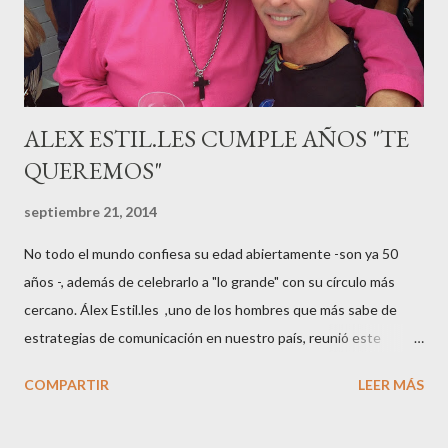
sido el madrileño, Emilio Flores , el top que desfiló en las mejores
pasarelas ...
ALEX ESTIL.LES CUMPLE AÑOS "TE
QUEREMOS"
septiembre 21, 2014
No todo el mundo confiesa su edad abiertamente -son ya 50
años -, además de celebrarlo a "lo grande" con su círculo más
cercano. Álex Estil.les ,uno de los hombres que más sabe de
estrategias de comunicación en nuestro país, reunió este
sábado en su casa del Eixample barcelonés a muchos de sus
COMPARTIR
LEER MÁS
colaboradores y amigos que a lo largo de su vida profesional han
tenido la fortuna de trabajar con él. El "factotum" de XXL