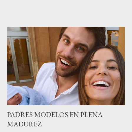
de la empresa y promotora de los 34 centros de uñas),y Quionia (
gestión empresa ) invitaron a más de 800 personas para
recordar que su abuelo hace 100 años montó la primera
peluquería del grupo.Justo hace unos días Carol Pagés nos
contaba detalles del homenaje en Actualida Rosa en RCE
radio,en el programa que presento todos los jueves de 17 a 18
horas . Carolina y Quionia Pagés Carolina Pagés La cita ,en el
Museu Marítim de BCN ,en las Drassanes reunió a figuras
destacadas del sector,así como clientes, autoridades y medios
de comunicación, en una velada inolvidable bajo el lema “Cien
años peinando almas, creando belleza,i...
PADRES MODELOS EN PLENA
MADUREZ