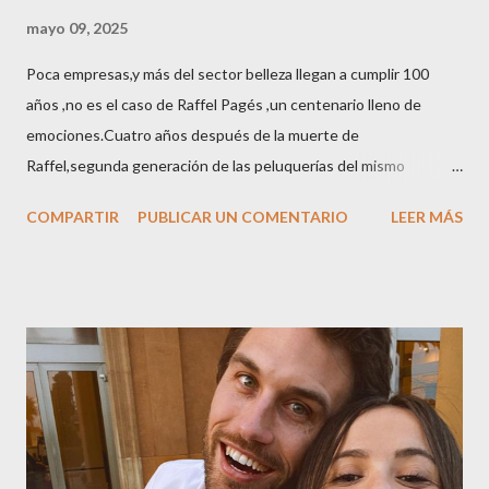
mayo 09, 2025
Poca empresas,y más del sector belleza llegan a cumplir 100
años ,no es el caso de Raffel Pagés ,un centenario lleno de
emociones.Cuatro años después de la muerte de
Raffel,segunda generación de las peluquerías del mismo
nombre,la tercera generación familiar ha querido reunir a todo el
COMPARTIR
PUBLICAR UN COMENTARIO
LEER MÁS
sector en una cena de reconocimiento.Sus hijas Carolina (CEO
de la empresa y promotora de los 34 centros de uñas),y Quionia (
gestión empresa ) invitaron a más de 800 personas para
recordar que su abuelo hace 100 años montó la primera
peluquería del grupo.Justo hace unos días Carol Pagés nos
contaba detalles del homenaje en Actualida Rosa en RCE
radio,en el programa que presento todos los jueves de 17 a 18
horas . Carolina y Quionia Pagés Carolina Pagés La cita ,en el
Museu Marítim de BCN ,en las Drassanes reunió a figuras