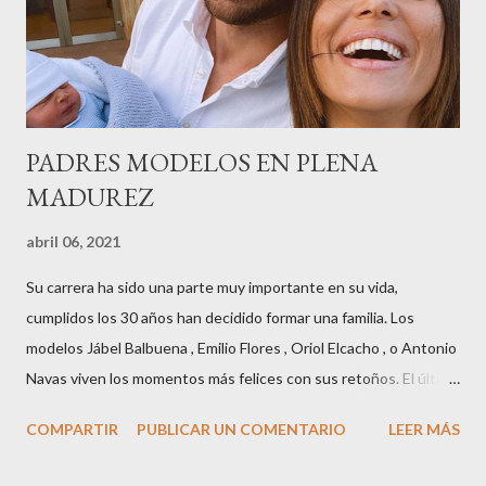
destacadas del sector,así como clientes, autoridades y medios
de comunicación, en una velada inolvidable bajo el lema “Cien
años peinando almas, creando belleza,i...
PADRES MODELOS EN PLENA
MADUREZ
abril 06, 2021
Su carrera ha sido una parte muy importante en su vida,
cumplidos los 30 años han decidido formar una familia. Los
modelos Jábel Balbuena , Emilio Flores , Oriol Elcacho , o Antonio
Navas viven los momentos más felices con sus retoños. El último
en ser padre ha sido el tinerfeño Jábel Balbuena , su primogénito
COMPARTIR
PUBLICAR UN COMENTARIO
LEER MÁS
M ateo nació en Barcelona hace poco más de una semana. El top
canario, a sus 30 años , tiene una relación estable de más de 2