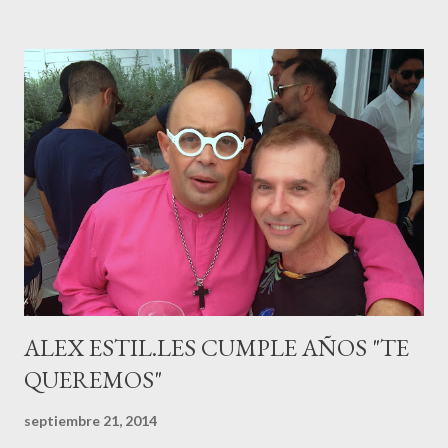
años con la influencer “ HolaCuore ”,se trata de la catalana Marta
Escalante la joven de Vilafranca “robó el corazón” de Jábel
haciéndole padre de un precioso niño. Marta ha sido toda una
campeona, durante los primeros 3 meses de embarazo tuvo que
guardar reposo debido a un síndrome llamado
“hiperemesisgravídica”.Pasados los meses fatídicos de
gestación Marta tiró adelante con el embarazo, ahora es una
mamá feliz. Otro de los modelos que ha sido padre este año ha
sido el madrileño, Emilio Flores , el top que desfiló en las mejores
pasarelas ...
ALEX ESTIL.LES CUMPLE AÑOS "TE
QUEREMOS"
septiembre 21, 2014