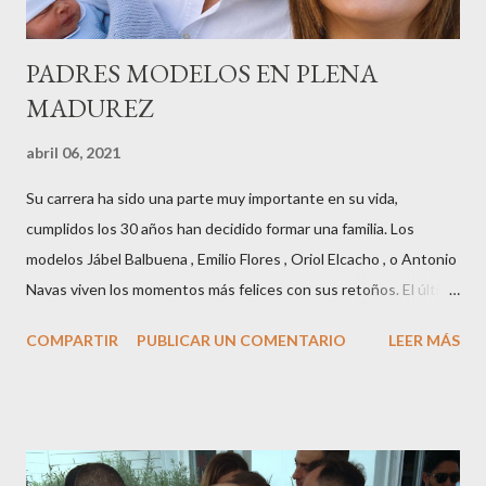
PADRES MODELOS EN PLENA
MADUREZ
abril 06, 2021
Su carrera ha sido una parte muy importante en su vida,
cumplidos los 30 años han decidido formar una familia. Los
modelos Jábel Balbuena , Emilio Flores , Oriol Elcacho , o Antonio
Navas viven los momentos más felices con sus retoños. El último
en ser padre ha sido el tinerfeño Jábel Balbuena , su primogénito
COMPARTIR
PUBLICAR UN COMENTARIO
LEER MÁS
M ateo nació en Barcelona hace poco más de una semana. El top
canario, a sus 30 años , tiene una relación estable de más de 2
años con la influencer “ HolaCuore ”,se trata de la catalana Marta
Escalante la joven de Vilafranca “robó el corazón” de Jábel
haciéndole padre de un precioso niño. Marta ha sido toda una