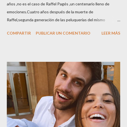
años ,no es el caso de Raffel Pagés ,un centenario lleno de
emociones.Cuatro años después de la muerte de
Raffel,segunda generación de las peluquerías del mismo
nombre,la tercera generación familiar ha querido reunir a todo el
COMPARTIR
PUBLICAR UN COMENTARIO
LEER MÁS
sector en una cena de reconocimiento.Sus hijas Carolina (CEO
de la empresa y promotora de los 34 centros de uñas),y Quionia (
gestión empresa ) invitaron a más de 800 personas para
recordar que su abuelo hace 100 años montó la primera
peluquería del grupo.Justo hace unos días Carol Pagés nos
contaba detalles del homenaje en Actualida Rosa en RCE
radio,en el programa que presento todos los jueves de 17 a 18
horas . Carolina y Quionia Pagés Carolina Pagés La cita ,en el
Museu Marítim de BCN ,en las Drassanes reunió a figuras
destacadas del sector,así como clientes, autoridades y medios
de comunicación, en una velada inolvidable bajo el lema “Cien
años peinando almas, creando belleza,i...