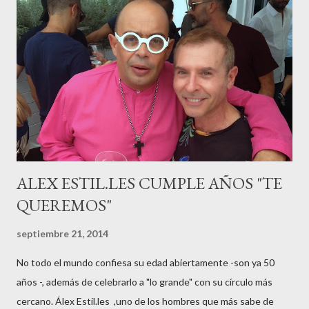
campeona, durante los primeros 3 meses de embarazo tuvo que
guardar reposo debido a un síndrome llamado
“hiperemesisgravídica”.Pasados los meses fatídicos de
gestación Marta tiró adelante con el embarazo, ahora es una
mamá feliz. Otro de los modelos que ha sido padre este año ha
sido el madrileño, Emilio Flores , el top que desfiló en las mejores
pasarelas ...
ALEX ESTIL.LES CUMPLE AÑOS "TE
QUEREMOS"
septiembre 21, 2014
No todo el mundo confiesa su edad abiertamente -son ya 50
años -, además de celebrarlo a "lo grande" con su círculo más
cercano. Álex Estil.les ,uno de los hombres que más sabe de