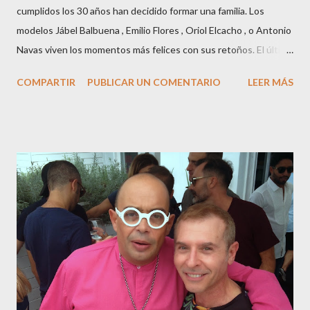
cumplidos los 30 años han decidido formar una familia. Los
modelos Jábel Balbuena , Emilio Flores , Oriol Elcacho , o Antonio
Navas viven los momentos más felices con sus retoños. El último
en ser padre ha sido el tinerfeño Jábel Balbuena , su primogénito
COMPARTIR
PUBLICAR UN COMENTARIO
LEER MÁS
M ateo nació en Barcelona hace poco más de una semana. El top
canario, a sus 30 años , tiene una relación estable de más de 2
años con la influencer “ HolaCuore ”,se trata de la catalana Marta
Escalante la joven de Vilafranca “robó el corazón” de Jábel
haciéndole padre de un precioso niño. Marta ha sido toda una
campeona, durante los primeros 3 meses de embarazo tuvo que
guardar reposo debido a un síndrome llamado
“hiperemesisgravídica”.Pasados los meses fatídicos de
gestación Marta tiró adelante con el embarazo, ahora es una
mamá feliz. Otro de los modelos que ha sido padre este año ha
sido el madrileño, Emilio Flores , el top que desfiló en las mejores
pasarelas ...