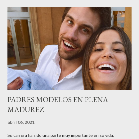
recordar que su abuelo hace 100 años montó la primera
peluquería del grupo.Justo hace unos días Carol Pagés nos
contaba detalles del homenaje en Actualida Rosa en RCE
radio,en el programa que presento todos los jueves de 17 a 18
horas . Carolina y Quionia Pagés Carolina Pagés La cita ,en el
Museu Marítim de BCN ,en las Drassanes reunió a figuras
destacadas del sector,así como clientes, autoridades y medios
de comunicación, en una velada inolvidable bajo el lema “Cien
años peinando almas, creando belleza,i...
PADRES MODELOS EN PLENA
MADUREZ
abril 06, 2021
Su carrera ha sido una parte muy importante en su vida,