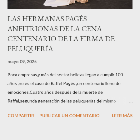
LAS HERMANAS PAGÉS
ANFITRIONAS DE LA CENA
CENTENARIO DE LA FIRMA DE
PELUQUERÍA
mayo 09, 2025
Poca empresas,y más del sector belleza llegan a cumplir 100
años ,no es el caso de Raffel Pagés ,un centenario lleno de
emociones.Cuatro años después de la muerte de
Raffel,segunda generación de las peluquerías del mismo
nombre,la tercera generación familiar ha querido reunir a todo el
COMPARTIR
PUBLICAR UN COMENTARIO
LEER MÁS
sector en una cena de reconocimiento.Sus hijas Carolina (CEO
de la empresa y promotora de los 34 centros de uñas),y Quionia (
gestión empresa ) invitaron a más de 800 personas para