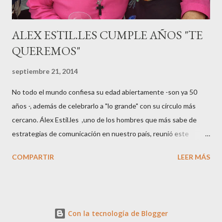
ALEX ESTIL.LES CUMPLE AÑOS "TE
QUEREMOS"
septiembre 21, 2014
No todo el mundo confiesa su edad abiertamente -son ya 50
años -, además de celebrarlo a "lo grande" con su círculo más
cercano. Álex Estil.les ,uno de los hombres que más sabe de
estrategias de comunicación en nuestro país, reunió este
sábado en su casa del Eixample barcelonés a muchos de sus
COMPARTIR
LEER MÁS
colaboradores y amigos que a lo largo de su vida profesional han
tenido la fortuna de trabajar con él. El "factotum" de XXL
Comunicación no es una persona cualquiera, sabe lo qué quiere
y como quiere las cosas cuando se embarca en negocios de
Con la tecnología de Blogger
moda, su gran especialidad.. Queremos a Álex tal y como es, con