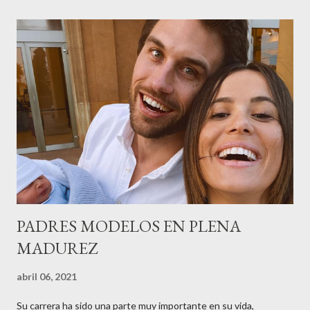
recordar que su abuelo hace 100 años montó la primera
peluquería del grupo.Justo hace unos días Carol Pagés nos
contaba detalles del homenaje en Actualida Rosa en RCE
radio,en el programa que presento todos los jueves de 17 a 18
horas . Carolina y Quionia Pagés Carolina Pagés La cita ,en el
Museu Marítim de BCN ,en las Drassanes reunió a figuras
destacadas del sector,así como clientes, autoridades y medios
de comunicación, en una velada inolvidable bajo el lema “Cien
años peinando almas, creando belleza,i...
PADRES MODELOS EN PLENA
MADUREZ
abril 06, 2021
Su carrera ha sido una parte muy importante en su vida,