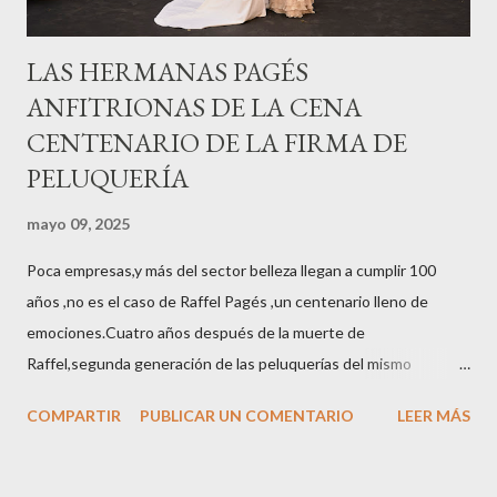
LAS HERMANAS PAGÉS
ANFITRIONAS DE LA CENA
CENTENARIO DE LA FIRMA DE
PELUQUERÍA
mayo 09, 2025
Poca empresas,y más del sector belleza llegan a cumplir 100
años ,no es el caso de Raffel Pagés ,un centenario lleno de
emociones.Cuatro años después de la muerte de
Raffel,segunda generación de las peluquerías del mismo
nombre,la tercera generación familiar ha querido reunir a todo el
COMPARTIR
PUBLICAR UN COMENTARIO
LEER MÁS
sector en una cena de reconocimiento.Sus hijas Carolina (CEO
de la empresa y promotora de los 34 centros de uñas),y Quionia (
gestión empresa ) invitaron a más de 800 personas para