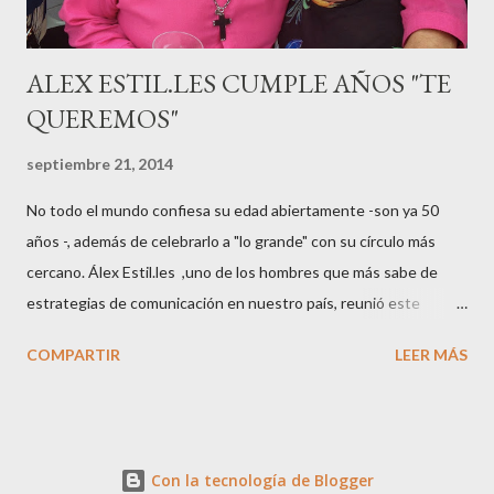
ALEX ESTIL.LES CUMPLE AÑOS "TE
QUEREMOS"
septiembre 21, 2014
No todo el mundo confiesa su edad abiertamente -son ya 50
años -, además de celebrarlo a "lo grande" con su círculo más
cercano. Álex Estil.les ,uno de los hombres que más sabe de
estrategias de comunicación en nuestro país, reunió este
sábado en su casa del Eixample barcelonés a muchos de sus
COMPARTIR
LEER MÁS
colaboradores y amigos que a lo largo de su vida profesional han
tenido la fortuna de trabajar con él. El "factotum" de XXL
Comunicación no es una persona cualquiera, sabe lo qué quiere
y como quiere las cosas cuando se embarca en negocios de
Con la tecnología de Blogger
moda, su gran especialidad.. Queremos a Álex tal y como es, con