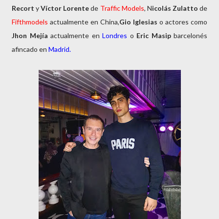
Recort
y
Víctor Lorente
de
Traffic
Models
, N
icolás Zulatto
de
Fifthmodels
actualmente en China,
Gio Iglesias
o actores como
Jhon Mejía
actualmente en
Londres
o
Eric Masip
barcelonés
afincado en
Madrid.