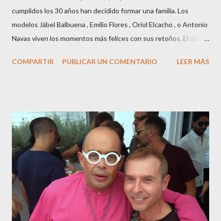
cumplidos los 30 años han decidido formar una familia. Los
modelos Jábel Balbuena , Emilio Flores , Oriol Elcacho , o Antonio
Navas viven los momentos más felices con sus retoños. El último
en ser padre ha sido el tinerfeño Jábel Balbuena , su primogénito
COMPARTIR
PUBLICAR UN COMENTARIO
LEER MÁS
M ateo nació en Barcelona hace poco más de una semana. El top
canario, a sus 30 años , tiene una relación estable de más de 2
años con la influencer “ HolaCuore ”,se trata de la catalana Marta
Escalante la joven de Vilafranca “robó el corazón” de Jábel
haciéndole padre de un precioso niño. Marta ha sido toda una
campeona, durante los primeros 3 meses de embarazo tuvo que
guardar reposo debido a un síndrome llamado
“hiperemesisgravídica”.Pasados los meses fatídicos de
gestación Marta tiró adelante con el embarazo, ahora es una
mamá feliz. Otro de los modelos que ha sido padre este año ha
sido el madrileño, Emilio Flores , el top que desfiló en las mejores
pasarelas ...