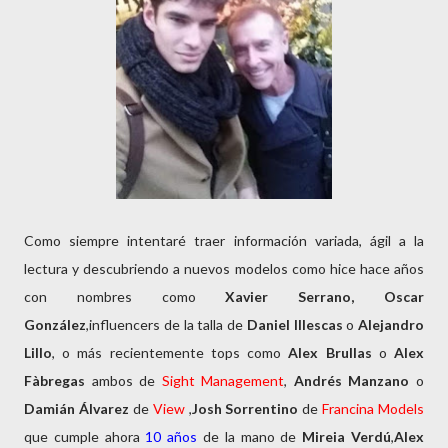
Como siempre intentaré traer información variada, ágil a la
lectura y descubriendo a nuevos modelos como hice hace años
con nombres como
Xavier Serrano, Oscar
González
,influencers de la talla de
Daniel Illescas
o
Alejandro
Lillo
, o más recientemente tops como
Alex Brullas
o
Alex
Fàbregas
ambos de
Sight Management
,
Andrés Manzano
o
Damián Álvarez
de
View
,
Josh Sorrentino
de
Francina Models
que cumple ahora
10 años
de la mano de
Mireia Verdú
,
Alex