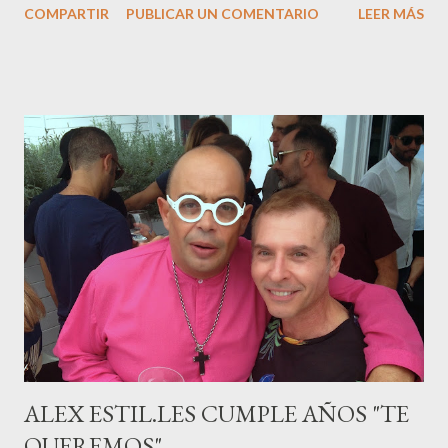
COMPARTIR
PUBLICAR UN COMENTARIO
LEER MÁS
M ateo nació en Barcelona hace poco más de una semana. El top
canario, a sus 30 años , tiene una relación estable de más de 2
años con la influencer “ HolaCuore ”,se trata de la catalana Marta
Escalante la joven de Vilafranca “robó el corazón” de Jábel
haciéndole padre de un precioso niño. Marta ha sido toda una
campeona, durante los primeros 3 meses de embarazo tuvo que
guardar reposo debido a un síndrome llamado
“hiperemesisgravídica”.Pasados los meses fatídicos de
gestación Marta tiró adelante con el embarazo, ahora es una
mamá feliz. Otro de los modelos que ha sido padre este año ha
sido el madrileño, Emilio Flores , el top que desfiló en las mejores
pasarelas ...
ALEX ESTIL.LES CUMPLE AÑOS "TE
QUEREMOS"