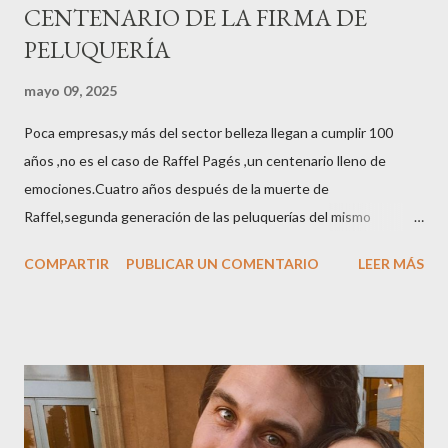
CENTENARIO DE LA FIRMA DE
PELUQUERÍA
mayo 09, 2025
Poca empresas,y más del sector belleza llegan a cumplir 100
años ,no es el caso de Raffel Pagés ,un centenario lleno de
emociones.Cuatro años después de la muerte de
Raffel,segunda generación de las peluquerías del mismo
nombre,la tercera generación familiar ha querido reunir a todo el
COMPARTIR
PUBLICAR UN COMENTARIO
LEER MÁS
sector en una cena de reconocimiento.Sus hijas Carolina (CEO
de la empresa y promotora de los 34 centros de uñas),y Quionia (
gestión empresa ) invitaron a más de 800 personas para
recordar que su abuelo hace 100 años montó la primera
peluquería del grupo.Justo hace unos días Carol Pagés nos
contaba detalles del homenaje en Actualida Rosa en RCE
radio,en el programa que presento todos los jueves de 17 a 18