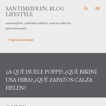
Ir al contenido principal
SANTIMEIFREN, BLOG
LIFESTYLE
santimeifren, celebrities addicts, noticias sobre las
pasarelas,moda.
Página principal
¿A QUÉ HUELE POPPY?,¿QUÉ BIKINI
USA HIBA?,¿QUÉ ZAPATOS CALZA
HELEN?