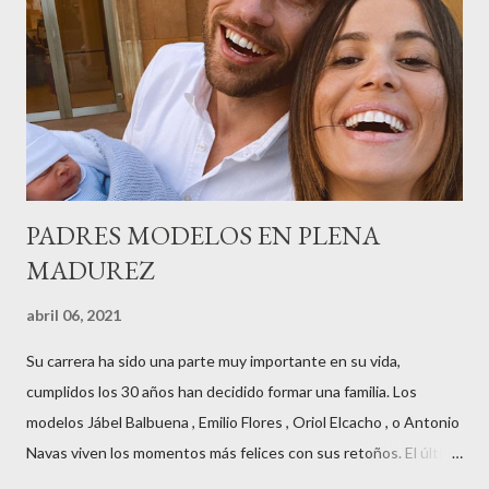
horas . Carolina y Quionia Pagés Carolina Pagés La cita ,en el
Museu Marítim de BCN ,en las Drassanes reunió a figuras
destacadas del sector,así como clientes, autoridades y medios
de comunicación, en una velada inolvidable bajo el lema “Cien
años peinando almas, creando belleza,i...
PADRES MODELOS EN PLENA
MADUREZ
abril 06, 2021
Su carrera ha sido una parte muy importante en su vida,
cumplidos los 30 años han decidido formar una familia. Los
modelos Jábel Balbuena , Emilio Flores , Oriol Elcacho , o Antonio
Navas viven los momentos más felices con sus retoños. El último
en ser padre ha sido el tinerfeño Jábel Balbuena , su primogénito