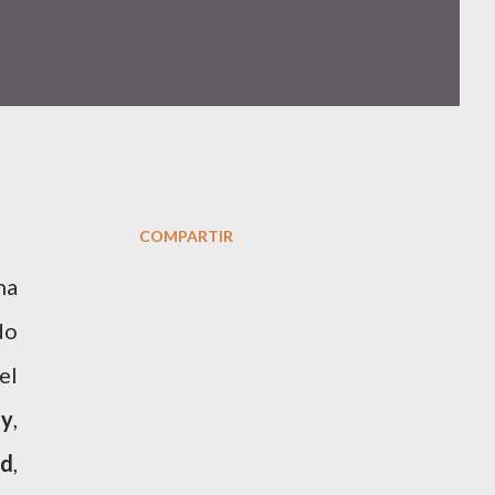
COMPARTIR
na
do
el
ly
,
od
,