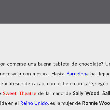
por comerse una buena tableta de chocolate? U
y necesaria con mesura. Hasta
Barcelona
ha llega
elicatesen de cacao, con leche o con café, según 
re
Sweet Theatre
de la mano de
Sally Wood
.
Sal
ida en el
Reino Unido
, es la mujer de
Ronnie Wo