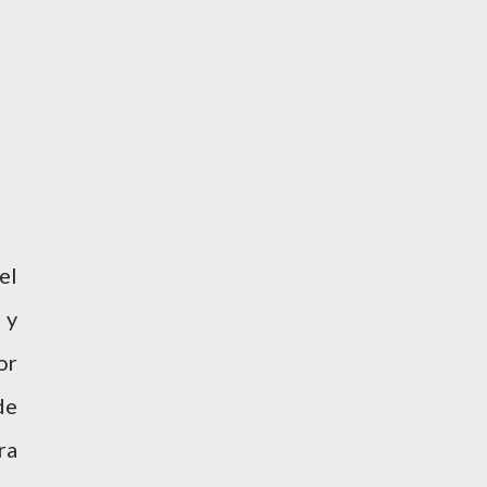
el
 y
or
de
ra