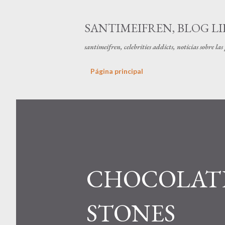
SANTIMEIFREN, BLOG LI
santimeifren, celebrities addicts, noticias sobre la
Página principal
CHOCOLATE
STONES