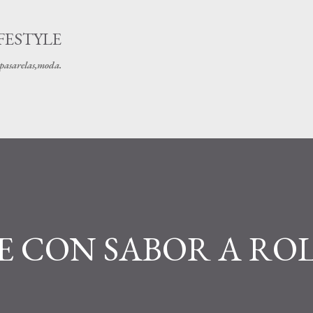
Ir al contenido principal
FESTYLE
s pasarelas,moda.
 CON SABOR A RO