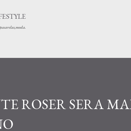
Ir al contenido principal
FESTYLE
s pasarelas,moda.
TE ROSER SERA M
NO