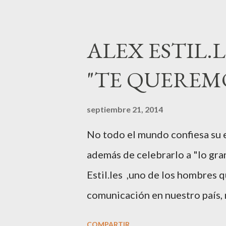
con la influencer “ HolaCuore ”
joven de Vilafranca “robó el c
ALEX ESTIL.
precioso niño. Marta ha sido 
"TE QUEREM
meses de embarazo tuvo que g
llamado “hiperemesisgravídica
septiembre 21, 2014
Marta tiró adelante con el emb
No todo el mundo confiesa su e
modelos que ha sido padre este 
además de celebrarlo a "lo gra
top que desfiló en las mejores p
Estil.les ,uno de los hombres 
comunicación en nuestro país, 
barcelonés a muchos de sus col
COMPARTIR