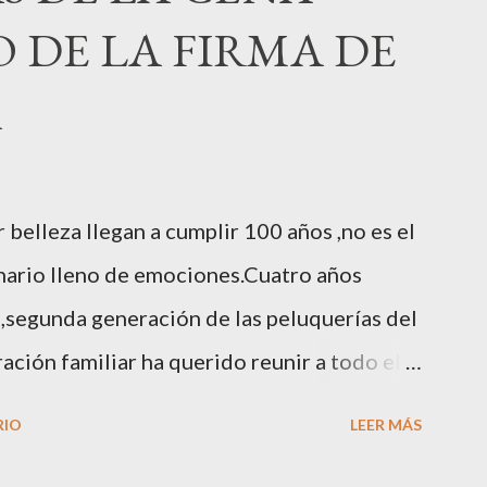
 DE LA FIRMA DE
A
belleza llegan a cumplir 100 años ,no es el
enario lleno de emociones.Cuatro años
,segunda generación de las peluquerías del
ción familiar ha querido reunir a todo el
miento.Sus hijas Carolina (CEO de la
RIO
LEER MÁS
centros de uñas),y Quionia ( gestión