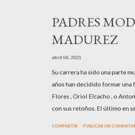
empresa ) invitaron a más de 8
hace 100 años montó la primer
PADRES MOD
Carol Pagés nos contaba detal
MADUREZ
radio,en el programa que prese
Carolina y Quionia Pagés Carol
abril 06, 2021
BCN ,en las Drassanes reunió a
Su carrera ha sido una parte m
clientes, autoridades y medios
años han decidido formar una f
bajo el lema “Cien años peinand
Flores , Oriol Elcacho , o Ant
con sus retoños. El último en s
, su primogénito M ateo nació
COMPARTIR
PUBLICAR UN COMENTA
El top canario, a sus 30 años ,