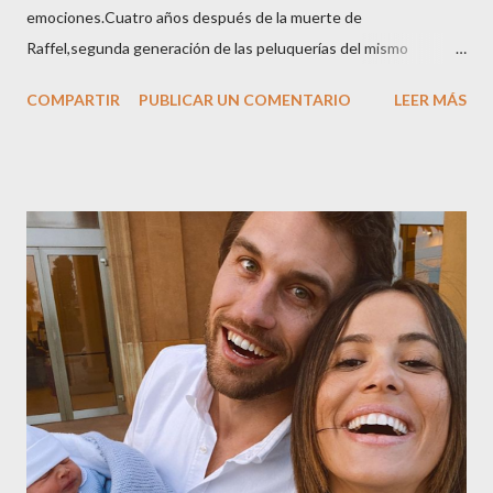
emociones.Cuatro años después de la muerte de
Raffel,segunda generación de las peluquerías del mismo
nombre,la tercera generación familiar ha querido reunir a todo el
COMPARTIR
PUBLICAR UN COMENTARIO
LEER MÁS
sector en una cena de reconocimiento.Sus hijas Carolina (CEO
de la empresa y promotora de los 34 centros de uñas),y Quionia (
gestión empresa ) invitaron a más de 800 personas para
recordar que su abuelo hace 100 años montó la primera
peluquería del grupo.Justo hace unos días Carol Pagés nos
contaba detalles del homenaje en Actualida Rosa en RCE
radio,en el programa que presento todos los jueves de 17 a 18
horas . Carolina y Quionia Pagés Carolina Pagés La cita ,en el
Museu Marítim de BCN ,en las Drassanes reunió a figuras
destacadas del sector,así como clientes, autoridades y medios
de comunicación, en una velada inolvidable bajo el lema “Cien
años peinando almas, creando belleza,i...