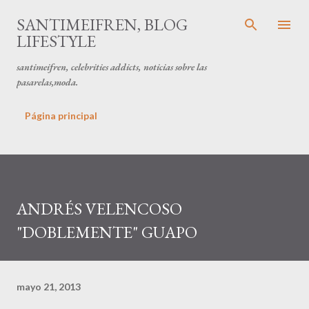
Ir al contenido principal
SANTIMEIFREN, BLOG
LIFESTYLE
santimeifren, celebrities addicts, noticias sobre las
pasarelas,moda.
Página principal
ANDRÉS VELENCOSO
"DOBLEMENTE" GUAPO
mayo 21, 2013