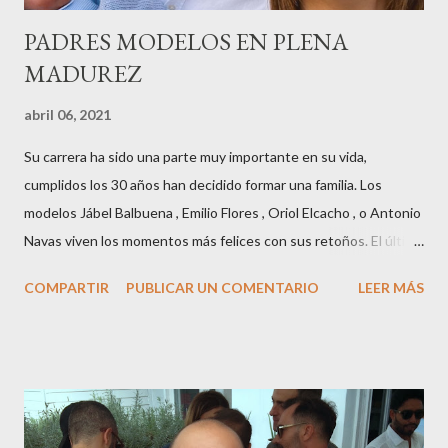
PADRES MODELOS EN PLENA
MADUREZ
abril 06, 2021
Su carrera ha sido una parte muy importante en su vida,
cumplidos los 30 años han decidido formar una familia. Los
modelos Jábel Balbuena , Emilio Flores , Oriol Elcacho , o Antonio
Navas viven los momentos más felices con sus retoños. El último
en ser padre ha sido el tinerfeño Jábel Balbuena , su primogénito
COMPARTIR
PUBLICAR UN COMENTARIO
LEER MÁS
M ateo nació en Barcelona hace poco más de una semana. El top
canario, a sus 30 años , tiene una relación estable de más de 2
años con la influencer “ HolaCuore ”,se trata de la catalana Marta
Escalante la joven de Vilafranca “robó el corazón” de Jábel
haciéndole padre de un precioso niño. Marta ha sido toda una
campeona, durante los primeros 3 meses de embarazo tuvo que