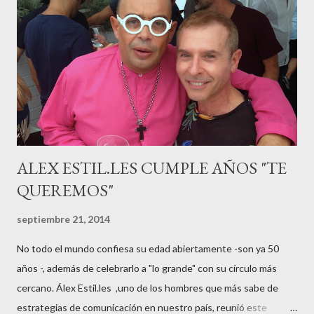
guardar reposo debido a un síndrome llamado
“hiperemesisgravídica”.Pasados los meses fatídicos de
gestación Marta tiró adelante con el embarazo, ahora es una
mamá feliz. Otro de los modelos que ha sido padre este año ha
sido el madrileño, Emilio Flores , el top que desfiló en las mejores
pasarelas ...
ALEX ESTIL.LES CUMPLE AÑOS "TE
QUEREMOS"
septiembre 21, 2014
No todo el mundo confiesa su edad abiertamente -son ya 50
años -, además de celebrarlo a "lo grande" con su círculo más
cercano. Álex Estil.les ,uno de los hombres que más sabe de
estrategias de comunicación en nuestro país, reunió este