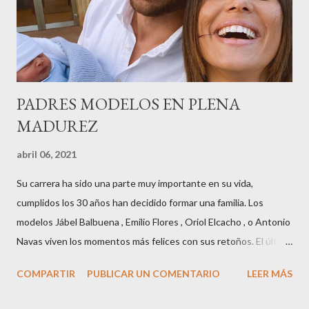
destacadas del sector,así como clientes, autoridades y medios
de comunicación, en una velada inolvidable bajo el lema “Cien
años peinando almas, creando belleza,i...
PADRES MODELOS EN PLENA
MADUREZ
abril 06, 2021
Su carrera ha sido una parte muy importante en su vida,
cumplidos los 30 años han decidido formar una familia. Los
modelos Jábel Balbuena , Emilio Flores , Oriol Elcacho , o Antonio
Navas viven los momentos más felices con sus retoños. El último
en ser padre ha sido el tinerfeño Jábel Balbuena , su primogénito
COMPARTIR
PUBLICAR UN COMENTARIO
LEER MÁS
M ateo nació en Barcelona hace poco más de una semana. El top
canario, a sus 30 años , tiene una relación estable de más de 2