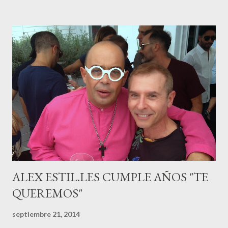
años con la influencer “ HolaCuore ”,se trata de la catalana Marta
Escalante la joven de Vilafranca “robó el corazón” de Jábel
haciéndole padre de un precioso niño. Marta ha sido toda una
campeona, durante los primeros 3 meses de embarazo tuvo que
guardar reposo debido a un síndrome llamado
“hiperemesisgravídica”.Pasados los meses fatídicos de
gestación Marta tiró adelante con el embarazo, ahora es una
mamá feliz. Otro de los modelos que ha sido padre este año ha
sido el madrileño, Emilio Flores , el top que desfiló en las mejores
pasarelas ...
ALEX ESTIL.LES CUMPLE AÑOS "TE
QUEREMOS"
septiembre 21, 2014