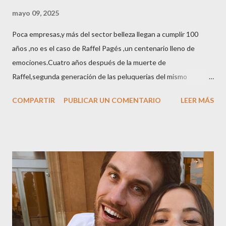
mayo 09, 2025
Poca empresas,y más del sector belleza llegan a cumplir 100
años ,no es el caso de Raffel Pagés ,un centenario lleno de
emociones.Cuatro años después de la muerte de
Raffel,segunda generación de las peluquerías del mismo
nombre,la tercera generación familiar ha querido reunir a todo el
COMPARTIR
PUBLICAR UN COMENTARIO
LEER MÁS
sector en una cena de reconocimiento.Sus hijas Carolina (CEO
de la empresa y promotora de los 34 centros de uñas),y Quionia (
gestión empresa ) invitaron a más de 800 personas para
recordar que su abuelo hace 100 años montó la primera
peluquería del grupo.Justo hace unos días Carol Pagés nos
contaba detalles del homenaje en Actualida Rosa en RCE
radio,en el programa que presento todos los jueves de 17 a 18
horas . Carolina y Quionia Pagés Carolina Pagés La cita ,en el
Museu Marítim de BCN ,en las Drassanes reunió a figuras