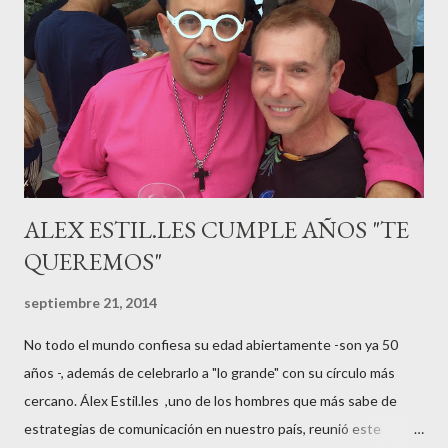
guardar reposo debido a un síndrome llamado
“hiperemesisgravídica”.Pasados los meses fatídicos de
gestación Marta tiró adelante con el embarazo, ahora es una
mamá feliz. Otro de los modelos que ha sido padre este año ha
sido el madrileño, Emilio Flores , el top que desfiló en las mejores
pasarelas ...
ALEX ESTIL.LES CUMPLE AÑOS "TE
QUEREMOS"
septiembre 21, 2014
No todo el mundo confiesa su edad abiertamente -son ya 50
años -, además de celebrarlo a "lo grande" con su círculo más
cercano. Álex Estil.les ,uno de los hombres que más sabe de
estrategias de comunicación en nuestro país, reunió este