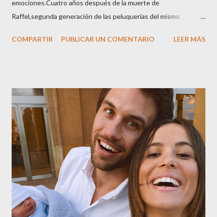
emociones.Cuatro años después de la muerte de
Raffel,segunda generación de las peluquerías del mismo
nombre,la tercera generación familiar ha querido reunir a todo el
COMPARTIR
PUBLICAR UN COMENTARIO
LEER MÁS
sector en una cena de reconocimiento.Sus hijas Carolina (CEO
de la empresa y promotora de los 34 centros de uñas),y Quionia (
gestión empresa ) invitaron a más de 800 personas para
recordar que su abuelo hace 100 años montó la primera
peluquería del grupo.Justo hace unos días Carol Pagés nos
contaba detalles del homenaje en Actualida Rosa en RCE
radio,en el programa que presento todos los jueves de 17 a 18
horas . Carolina y Quionia Pagés Carolina Pagés La cita ,en el
Museu Marítim de BCN ,en las Drassanes reunió a figuras
destacadas del sector,así como clientes, autoridades y medios
de comunicación, en una velada inolvidable bajo el lema “Cien
años peinando almas, creando belleza,i...