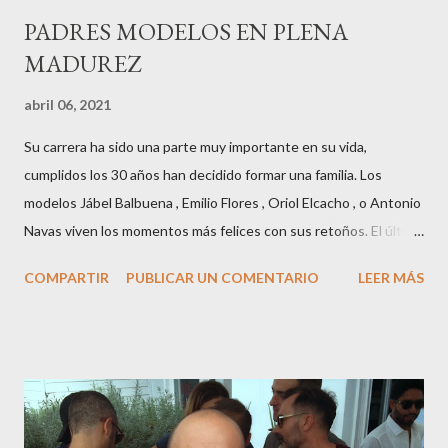
PADRES MODELOS EN PLENA
MADUREZ
abril 06, 2021
Su carrera ha sido una parte muy importante en su vida,
cumplidos los 30 años han decidido formar una familia. Los
modelos Jábel Balbuena , Emilio Flores , Oriol Elcacho , o Antonio
Navas viven los momentos más felices con sus retoños. El último
en ser padre ha sido el tinerfeño Jábel Balbuena , su primogénito
COMPARTIR
PUBLICAR UN COMENTARIO
LEER MÁS
M ateo nació en Barcelona hace poco más de una semana. El top
canario, a sus 30 años , tiene una relación estable de más de 2
años con la influencer “ HolaCuore ”,se trata de la catalana Marta
Escalante la joven de Vilafranca “robó el corazón” de Jábel
haciéndole padre de un precioso niño. Marta ha sido toda una
campeona, durante los primeros 3 meses de embarazo tuvo que