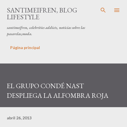
Ir al contenido principal
SANTIMEIFREN, BLOG
LIFESTYLE
santimeifren, celebrities addicts, noticias sobre las
pasarelas,moda.
Página principal
EL GRUPO CONDÉ NAST
DESPLIEGA LA ALFOMBRA ROJA
abril 26, 2013