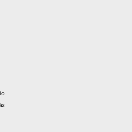
io
ás