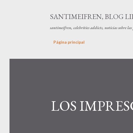
SANTIMEIFREN, BLOG LI
santimeifren, celebrities addicts, noticias sobre la
Página principal
LOS IMPRES