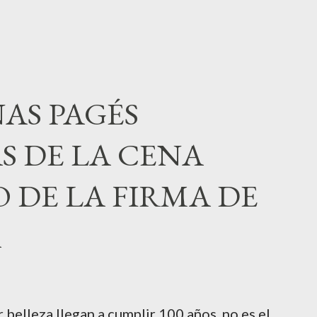
AS PAGÉS
S DE LA CENA
 DE LA FIRMA DE
A
belleza llegan a cumplir 100 años ,no es el